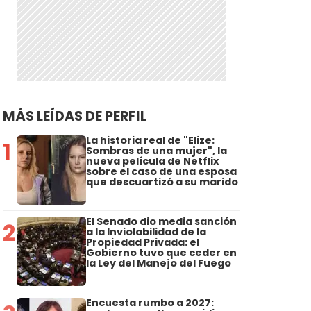
MÁS LEÍDAS DE PERFIL
La historia real de "Elize:
1
Sombras de una mujer", la
nueva película de Netflix
sobre el caso de una esposa
que descuartizó a su marido
El Senado dio media sanción
2
a la Inviolabilidad de la
Propiedad Privada: el
Gobierno tuvo que ceder en
la Ley del Manejo del Fuego
0
Encuesta rumbo a 2027: