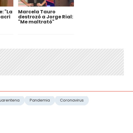
: "La
Marcela Tauro
acri
destrozó a Jorge Rial:
"Me maltrató"
uarentena
Pandemia
Coronavirus