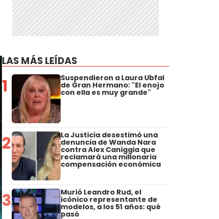
LAS MÁS LEÍDAS
Suspendieron a Laura Ubfal
1
de Gran Hermano: "El enojo
con ella es muy grande"
La Justicia desestimó una
2
denuncia de Wanda Nara
contra Alex Caniggia que
reclamará una millonaria
compensación económica
Murió Leandro Rud, el
3
icónico representante de
modelos, a los 51 años: qué
pasó