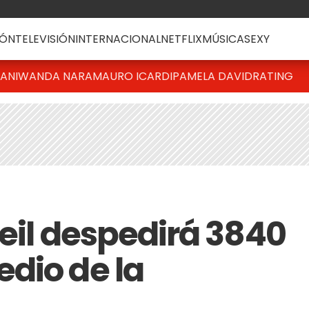
ÓN
TELEVISIÓN
INTERNACIONAL
NETFLIX
MÚSICA
SEXY
IANI
WANDA NARA
MAURO ICARDI
PAMELA DAVID
RATING
leil despedirá 3840
dio de la