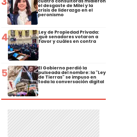
3
cuatro consultoras midieron
el desgaste de Milei y la
crisis de liderazgo en el
peronismo
Ley de Propiedad Privada:
4
qué senadores votaron a
favor y cuáles en contra
El Gobierno perdió la
5
pulseada del nombre: la "Ley
de Tierras" se impuso en
toda la conversación digital