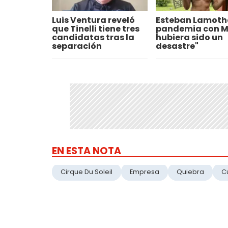
Luis Ventura reveló
Esteban Lamothe
que Tinelli tiene tres
pandemia con M
candidatas tras la
hubiera sido un
separación
desastre"
EN ESTA NOTA
Cirque Du Soleil
Empresa
Quiebra
C