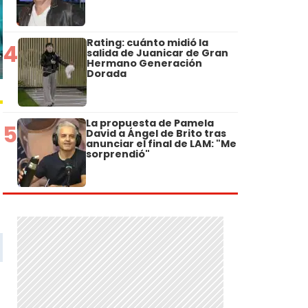
Rating: cuánto midió la
4
salida de Juanicar de Gran
Hermano Generación
Dorada
La propuesta de Pamela
5
David a Ángel de Brito tras
anunciar el final de LAM: "Me
sorprendió"