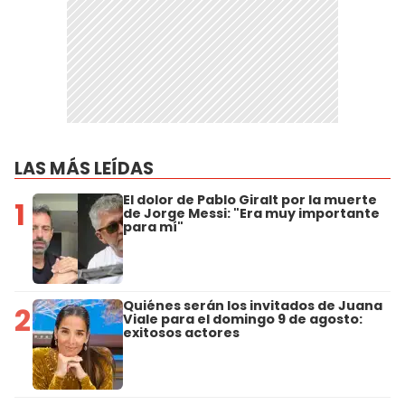
LAS MÁS LEÍDAS
El dolor de Pablo Giralt por la muerte
1
de Jorge Messi: "Era muy importante
para mí"
Quiénes serán los invitados de Juana
2
Viale para el domingo 9 de agosto:
exitosos actores