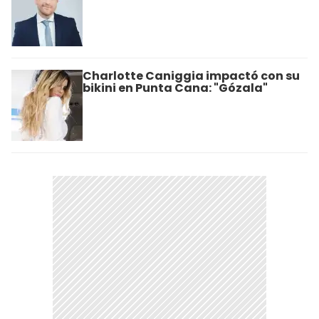
Charlotte Caniggia impactó con su
bikini en Punta Cana: "Gózala"