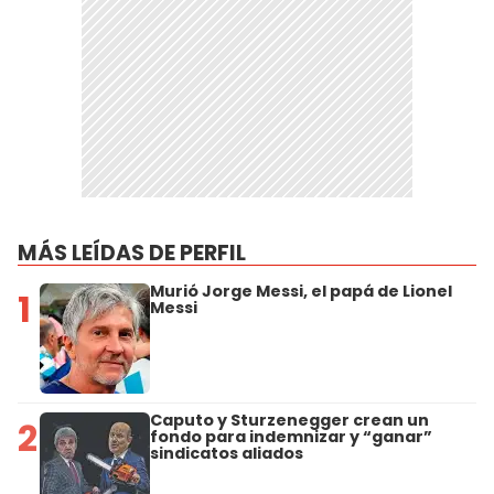
MÁS LEÍDAS DE PERFIL
Murió Jorge Messi, el papá de Lionel
1
Messi
Caputo y Sturzenegger crean un
2
fondo para indemnizar y “ganar”
sindicatos aliados