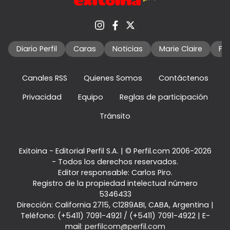
Diario Perfil
Caras
Noticias
Marie Claire
Fo
Canales RSS
Quienes Somos
Contáctenos
Privacidad
Equipo
Reglas de participación
Tránsito
Exitoina - Editorial Perfil S.A.
| © Perfil.com 2006-2026
- Todos los derechos reservados.
Editor responsable: Carlos Piro.
Registro de la propiedad intelectual número
5346433
Dirección:
California 2715
,
C1289ABI
,
CABA, Argentina
|
Teléfono:
(+5411) 7091-4921
/
(+5411) 7091-4922
| E-
mail:
perfilcom@perfil.com