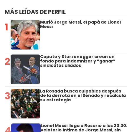
MÁS LEÍDAS DE PERFIL
Murió Jorge Messi, el papá de Lionel
1
Messi
Caputo y Sturzenegger crean un
2
fondo para indemnizar y “ganar”
sindicatos aliados
La Rosada busca culpables después
3
de la derrota en el Senado y recalcula
su estrategia
Lionel Messi llega a Rosario a las 20.30:
4
velatorio íntimo de Jorge Messi, sin