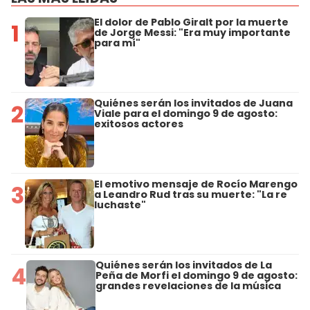
El dolor de Pablo Giralt por la muerte
1
de Jorge Messi: "Era muy importante
para mí"
Quiénes serán los invitados de Juana
2
Viale para el domingo 9 de agosto:
exitosos actores
El emotivo mensaje de Rocío Marengo
3
a Leandro Rud tras su muerte: "La re
luchaste"
Quiénes serán los invitados de La
4
Peña de Morfi el domingo 9 de agosto:
grandes revelaciones de la música