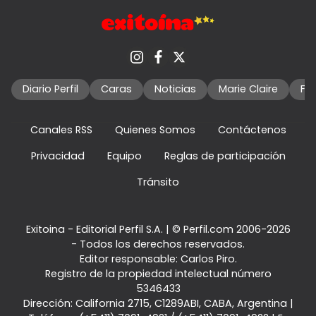
Diario Perfil
Caras
Noticias
Marie Claire
Fo
Canales RSS
Quienes Somos
Contáctenos
Privacidad
Equipo
Reglas de participación
Tránsito
Exitoina - Editorial Perfil S.A.
| © Perfil.com 2006-2026
- Todos los derechos reservados.
Editor responsable: Carlos Piro.
Registro de la propiedad intelectual número
5346433
Dirección:
California 2715
,
C1289ABI
,
CABA, Argentina
|