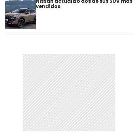
Nissan actualizó dos de sus SUV más
vendidos