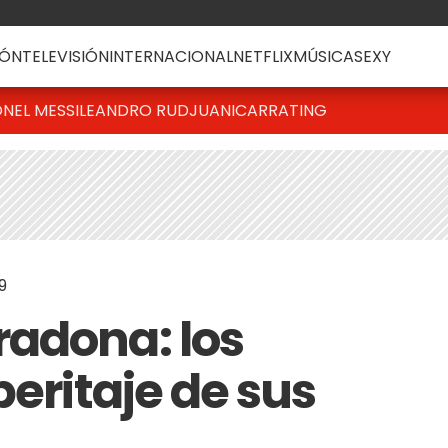
ÓN
TELEVISIÓN
INTERNACIONAL
NETFLIX
MÚSICA
SEXY
ONEL MESSI
LEANDRO RUD
JUANICAR
RATING
9
adona: los
peritaje de sus