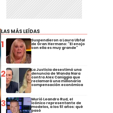
LAS MÁS LEÍDAS
Suspendieron a Laura Ubfal
1
de Gran Hermano: "El enojo
con ella es muy grande"
La Justicia desestimó una
2
denuncia de Wanda Nara
contra Alex Caniggia que
reclamará una millonaria
compensación económica
Murió Leandro Rud, el
3
icónico representante de
modelos, a los 51 años: qué
pasó