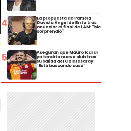
La propuesta de Pamela
4
David a Ángel de Brito tras
anunciar el final de LAM: "Me
sorprendió"
Aseguran que Mauro Icardi
5
ya tendría nuevo club tras
su salida del Galatasaray:
"Está buscando casa"