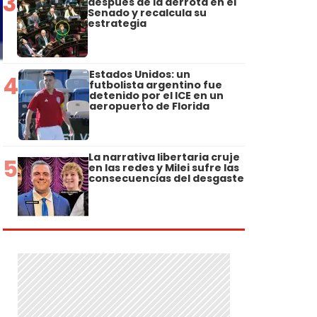
3
después de la derrota en el
Senado y recalcula su
estrategia
Estados Unidos: un
4
futbolista argentino fue
detenido por el ICE en un
aeropuerto de Florida
La narrativa libertaria cruje
5
en las redes y Milei sufre las
consecuencias del desgaste