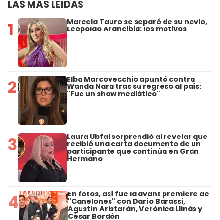
LAS MÁS LEÍDAS
Marcela Tauro se separó de su novio,
1
Leopoldo Arancibia: los motivos
Elba Marcovecchio apuntó contra
2
Wanda Nara tras su regreso al país:
"Fue un show mediático"
Laura Ubfal sorprendió al revelar que
3
recibió una carta documento de un
participante que continúa en Gran
Hermano
En fotos, así fue la avant premiere de
4
"Canelones" con Darío Barassi,
Agustín Aristarán, Verónica Llinás y
César Bordón