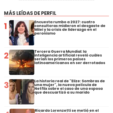
MÁS LEÍDAS DE PERFIL
Encuesta rumbo a 2027: cuatro
1
consultoras midieron el desgaste de
Milei y la crisis de liderazgo en el
peronismo
Tercera Guerra Mundial: la
2
inteligencia artificial reveló cuáles
serían los primeros países
latinoamericanos en ser derrotados
La historia real de "Elize: Sombras de
3
una mujer", la nueva película de
Netflix sobre el caso de una esposa
que descuartizó a su marido
Ricardo Lorenzetti se metió en el