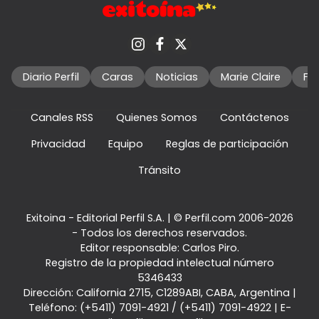
Diario Perfil
Caras
Noticias
Marie Claire
Fo
Canales RSS
Quienes Somos
Contáctenos
Privacidad
Equipo
Reglas de participación
Tránsito
Exitoina - Editorial Perfil S.A.
| © Perfil.com 2006-2026
- Todos los derechos reservados.
Editor responsable: Carlos Piro.
Registro de la propiedad intelectual número
5346433
Dirección:
California 2715
,
C1289ABI
,
CABA, Argentina
|
Teléfono:
(+5411) 7091-4921
/
(+5411) 7091-4922
| E-