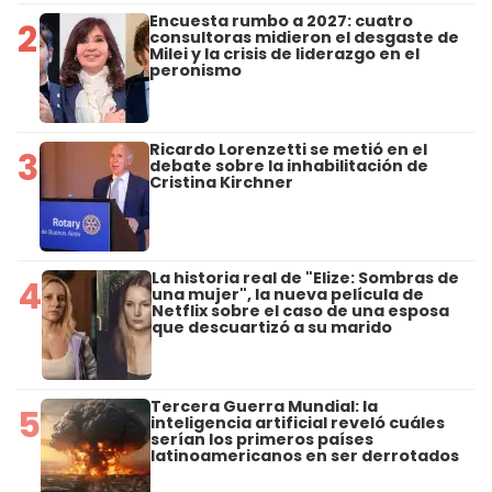
Encuesta rumbo a 2027: cuatro
2
consultoras midieron el desgaste de
Milei y la crisis de liderazgo en el
peronismo
Ricardo Lorenzetti se metió en el
3
debate sobre la inhabilitación de
Cristina Kirchner
La historia real de "Elize: Sombras de
4
una mujer", la nueva película de
Netflix sobre el caso de una esposa
que descuartizó a su marido
Tercera Guerra Mundial: la
5
inteligencia artificial reveló cuáles
serían los primeros países
latinoamericanos en ser derrotados