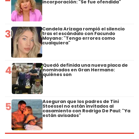
incorporación: "Se fue ofendida"
Candela Arizaga rompió el silencio
3
tras el escándalo con Facundo
Moyano: "Tengo errores como
cualquiera"
Quedó definida una nueva placa de
4
nominados en Gran Hermano:
quiénes son
Aseguran que los padres de Tini
5
Stoessel no están invitados al
casamiento con Rodrigo De Paul: "Ya
están avisados"