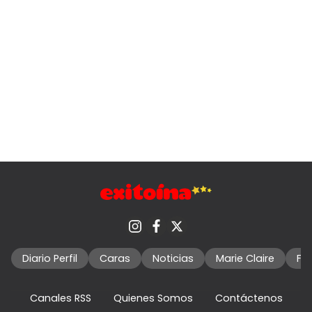
Diario Perfil
Caras
Noticias
Marie Claire
Fo
Canales RSS
Quienes Somos
Contáctenos