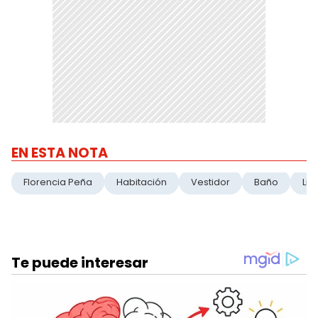
EN ESTA NOTA
Florencia Peña
Habitación
Vestidor
Baño
Liv