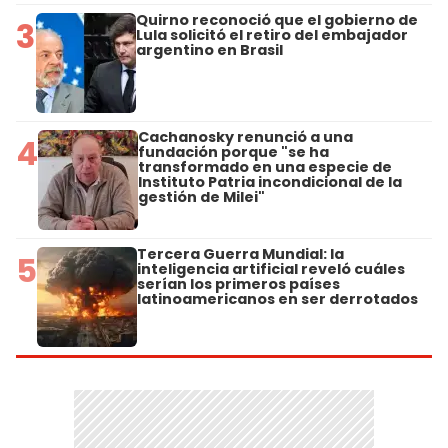
Quirno reconoció que el gobierno de
3
Lula solicitó el retiro del embajador
argentino en Brasil
Cachanosky renunció a una
4
fundación porque "se ha
transformado en una especie de
Instituto Patria incondicional de la
gestión de Milei"
Tercera Guerra Mundial: la
5
inteligencia artificial reveló cuáles
serían los primeros países
latinoamericanos en ser derrotados