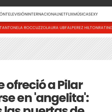
ÓN
TELEVISIÓN
INTERNACIONAL
NETFLIX
MÚSICA
SEXY
T
ANTONELA ROCCUZZO
LAURA UBFAL
PEREZ HILTON
RATIN
e ofreció a Pilar
se en 'angelita':
 las puertas de