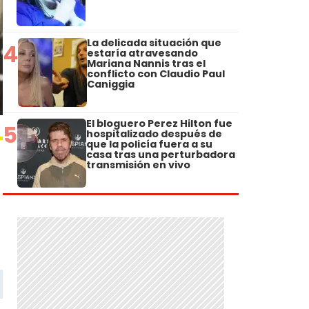
La delicada situación que
4
estaría atravesando
Mariana Nannis tras el
conflicto con Claudio Paul
Caniggia
El bloguero Perez Hilton fue
5
hospitalizado después de
que la policía fuera a su
casa tras una perturbadora
transmisión en vivo