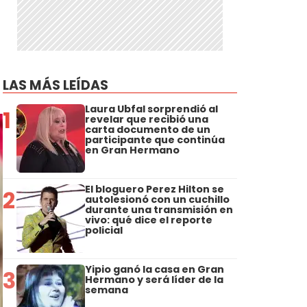
LAS MÁS LEÍDAS
Laura Ubfal sorprendió al
1
revelar que recibió una
carta documento de un
participante que continúa
en Gran Hermano
El bloguero Perez Hilton se
2
autolesionó con un cuchillo
durante una transmisión en
vivo: qué dice el reporte
policial
Yipio ganó la casa en Gran
3
Hermano y será líder de la
semana