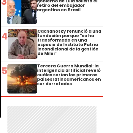
3
gobierno de Lula solicitó el
retiro del embajador
argentino en Brasil
Cachanosky renunció a una
4
fundación porque "se ha
transformado en una
especie de Instituto Patria
incondicional de la gestión
de Milei"
Tercera Guerra Mundial: la
5
inteligencia artificial reveló
cuáles serían los primeros
países latinoamericanos en
ser derrotados