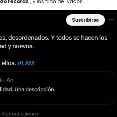
ndo récords
", y los tildó de "vagos".