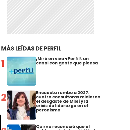
MÁS LEÍDAS DE PERFIL
¡Mirá en vivo +Perfil!: un
1
canal con gente que piensa
Encuesta rumbo a 2027:
2
cuatro consultoras midieron
el desgaste de Milei y la
crisis de liderazgo en el
peronismo
Quirno reconoció que el