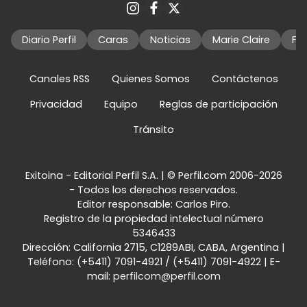
Diario Perfil
Caras
Noticias
Marie Claire
Fo
Canales RSS
Quienes Somos
Contáctenos
Privacidad
Equipo
Reglas de participación
Tránsito
Exitoina - Editorial Perfil S.A.
| © Perfil.com 2006-2026
- Todos los derechos reservados.
Editor responsable: Carlos Piro.
Registro de la propiedad intelectual número
5346433
Dirección:
California 2715
,
C1289ABI
,
CABA, Argentina
|
Teléfono:
(+5411) 7091-4921
/
(+5411) 7091-4922
| E-
mail:
perfilcom@perfil.com