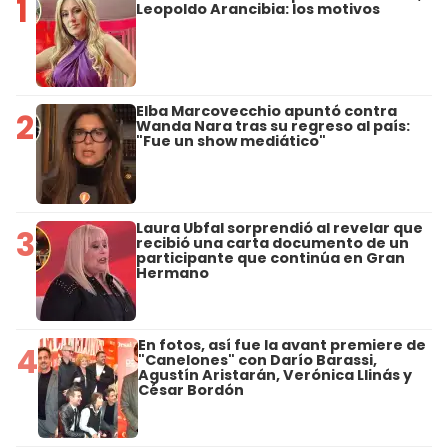
1
Leopoldo Arancibia: los motivos
Elba Marcovecchio apuntó contra
2
Wanda Nara tras su regreso al país:
"Fue un show mediático"
Laura Ubfal sorprendió al revelar que
3
recibió una carta documento de un
participante que continúa en Gran
Hermano
En fotos, así fue la avant premiere de
4
"Canelones" con Darío Barassi,
Agustín Aristarán, Verónica Llinás y
César Bordón