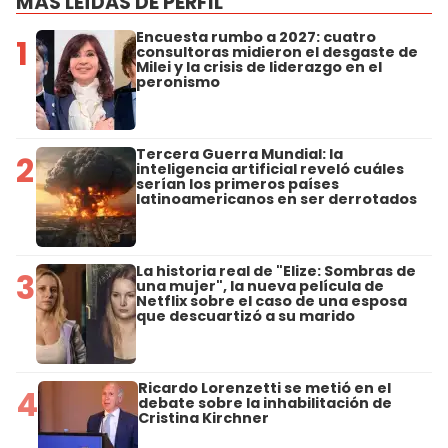
MÁS LEÍDAS DE PERFIL
Encuesta rumbo a 2027: cuatro
1
consultoras midieron el desgaste de
Milei y la crisis de liderazgo en el
peronismo
Tercera Guerra Mundial: la
2
inteligencia artificial reveló cuáles
serían los primeros países
latinoamericanos en ser derrotados
La historia real de "Elize: Sombras de
3
una mujer", la nueva película de
Netflix sobre el caso de una esposa
que descuartizó a su marido
Ricardo Lorenzetti se metió en el
4
debate sobre la inhabilitación de
Cristina Kirchner