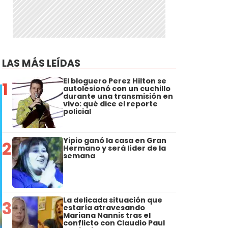
LAS MÁS LEÍDAS
El bloguero Perez Hilton se
1
autolesionó con un cuchillo
durante una transmisión en
vivo: qué dice el reporte
policial
Yipio ganó la casa en Gran
2
Hermano y será líder de la
semana
La delicada situación que
3
estaría atravesando
Mariana Nannis tras el
conflicto con Claudio Paul