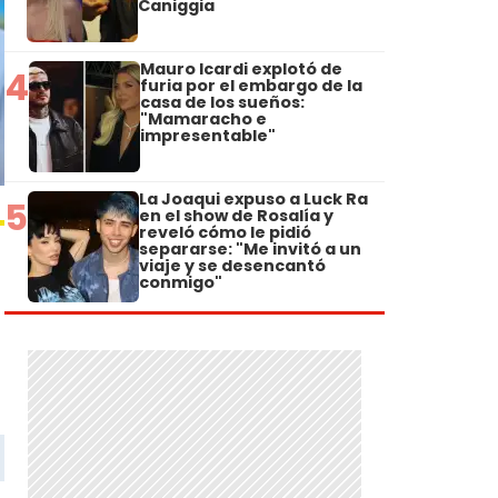
Caniggia
Mauro Icardi explotó de
4
furia por el embargo de la
casa de los sueños:
"Mamaracho e
impresentable"
La Joaqui expuso a Luck Ra
5
en el show de Rosalía y
reveló cómo le pidió
separarse: "Me invitó a un
viaje y se desencantó
conmigo"