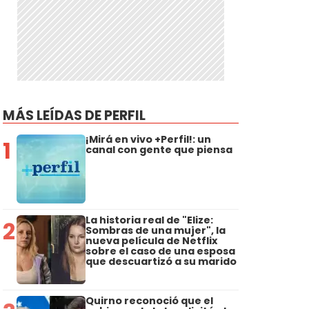
MÁS LEÍDAS DE PERFIL
¡Mirá en vivo +Perfil!: un
1
canal con gente que piensa
La historia real de "Elize:
2
Sombras de una mujer", la
nueva película de Netflix
sobre el caso de una esposa
que descuartizó a su marido
Quirno reconoció que el