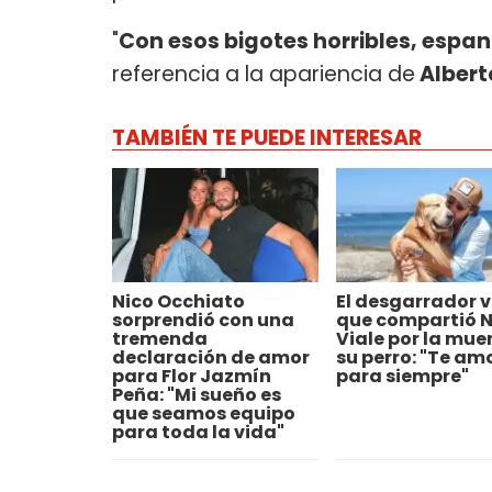
"
Con esos bigotes horribles, espan
referencia a la apariencia de
Albert
TAMBIÉN TE PUEDE INTERESAR
Nico Occhiato
El desgarrador 
sorprendió con una
que compartió 
tremenda
Viale por la mue
declaración de amor
su perro: "Te am
para Flor Jazmín
para siempre"
Peña: "Mi sueño es
que seamos equipo
para toda la vida"