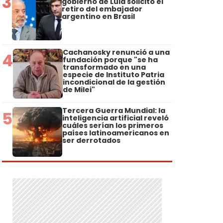
3
gobierno de Lula solicitó el
retiro del embajador
argentino en Brasil
Cachanosky renunció a una
4
fundación porque "se ha
transformado en una
especie de Instituto Patria
incondicional de la gestión
de Milei"
Tercera Guerra Mundial: la
5
inteligencia artificial reveló
cuáles serían los primeros
países latinoamericanos en
ser derrotados