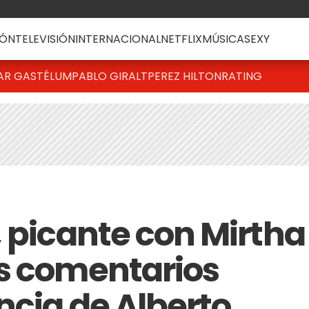
ÓN
TELEVISIÓN
INTERNACIONAL
NETFLIX
MÚSICA
SEXY
AR GASTÉLUM
PABLO GIRALT
PEREZ HILTON
RATING
, picante con Mirtha
s comentarios
ncia de Alberto