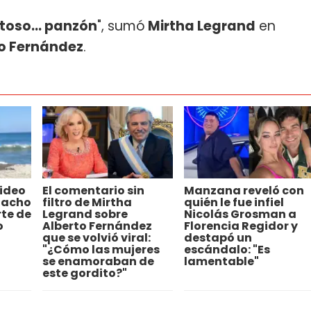
toso... panzón
", sumó
Mirtha Legrand
en
o Fernández
.
video
El comentario sin
Manzana reveló con
Nacho
filtro de Mirtha
quién le fue infiel
rte de
Legrand sobre
Nicolás Grosman a
o
Alberto Fernández
Florencia Regidor y
que se volvió viral:
destapó un
"¿Cómo las mujeres
escándalo: "Es
se enamoraban de
lamentable"
este gordito?"