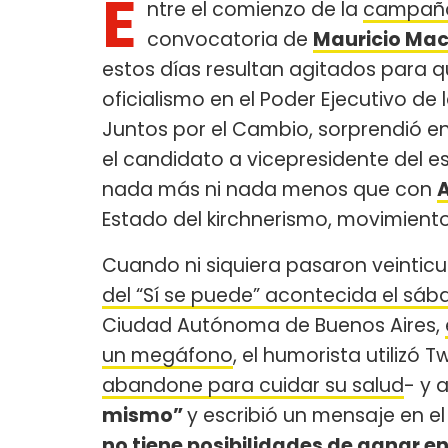
E
ntre el comienzo de la
campaña
convocatoria de
Mauricio Mac
estos días resultan agitados para q
oficialismo en el Poder Ejecutivo de 
Juntos por el Cambio, sorprendió en 
el candidato a vicepresidente del e
nada más ni nada menos que con
A
Estado del kirchnerismo, movimiento
Cuando ni siquiera pasaron veintic
del “Sí se puede” acontecida el sáb
Ciudad Autónoma de Buenos Aires,
un megáfono
, el humorista utilizó Tw
abandone para cuidar su salud
- y 
mismo”
y escribió un mensaje en e
no tiene posibilidades de ganar en