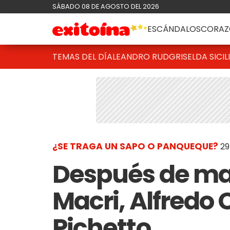
SÁBADO 08 DE AGOSTO DEL 2026
ESCÁNDALOS
CORAZ
TEMAS DEL DÍA
LEANDRO RUD
GRISELDA SICIL
¿SE TRAGA UN SAPO O PANQUEQUE?
29
Después de ma
Macri, Alfredo 
Pichetto