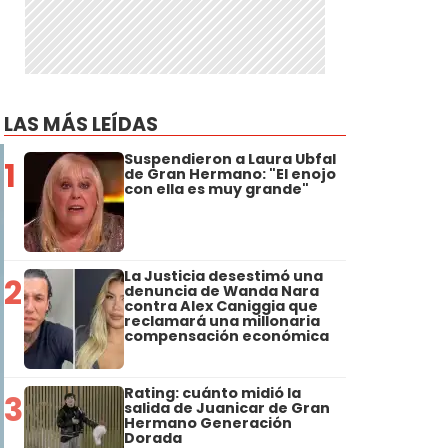
LAS MÁS LEÍDAS
Suspendieron a Laura Ubfal
1
de Gran Hermano: "El enojo
con ella es muy grande"
La Justicia desestimó una
2
denuncia de Wanda Nara
contra Alex Caniggia que
reclamará una millonaria
compensación económica
Rating: cuánto midió la
3
salida de Juanicar de Gran
Hermano Generación
Dorada