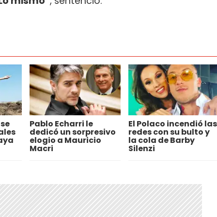
 Lo mismo”
, sentenció.
 se
Pablo Echarri le
El Polaco incendió las
ales
dedicó un sorpresivo
redes con su bulto y
laya
elogio a Mauricio
la cola de Barby
Macri
Silenzi