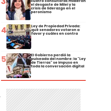
3
cuatro consultoras midieron
el desgaste de Milei y la
crisis de liderazgo en el
peronismo
Ley de Propiedad Privada:
4
qué senadores votaron a
favor y cuáles en contra
El Gobierno perdió la
5
pulseada del nombre: la "Ley
de Tierras" se impuso en
toda la conversación digital
o