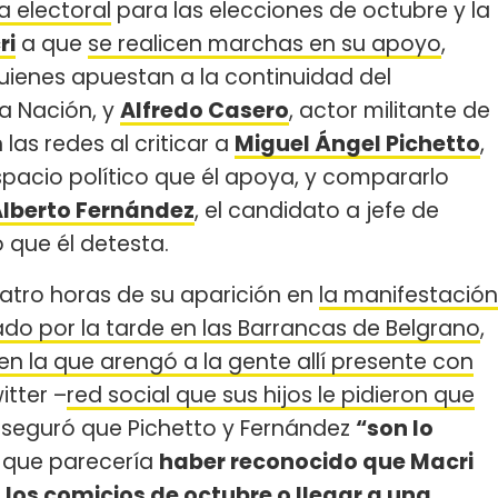
 electoral
para las elecciones de octubre y la
ri
a que
se realicen marchas en su apoyo
,
uienes apuestan a la continuidad del
la Nación, y
Alfredo Casero
, actor militante de
las redes al criticar a
Miguel Ángel Pichetto
,
spacio político que él apoya, y compararlo
lberto Fernández
, el candidato a jefe de
 que él detesta.
uatro horas de su aparición en
la manifestación
ado por la tarde en las Barrancas de Belgrano
,
en la que arengó a la gente allí presente con
itter –
red social que sus hijos le pidieron que
aseguró que Pichetto y Fernández
“son lo
l que parecería
haber reconocido que Macri
 los comicios de octubre o llegar a una