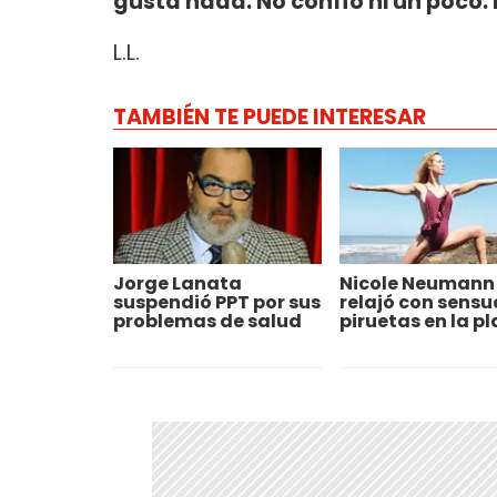
gusta nada. No confío ni un poco.
L.L.
TAMBIÉN TE PUEDE INTERESAR
Jorge Lanata
Nicole Neumann
suspendió PPT por sus
relajó con sensu
problemas de salud
piruetas en la p