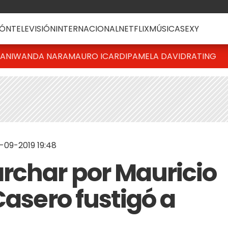
ÓN
TELEVISIÓN
INTERNACIONAL
NETFLIX
MÚSICA
SEXY
IANI
WANDA NARA
MAURO ICARDI
PAMELA DAVID
RATING
-09-2019 19:48
rchar por Mauricio
Casero fustigó a