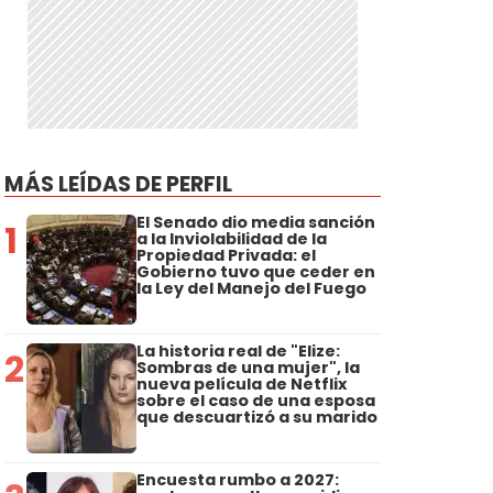
MÁS LEÍDAS DE PERFIL
El Senado dio media sanción
1
a la Inviolabilidad de la
Propiedad Privada: el
Gobierno tuvo que ceder en
la Ley del Manejo del Fuego
La historia real de "Elize:
2
Sombras de una mujer", la
nueva película de Netflix
sobre el caso de una esposa
que descuartizó a su marido
Encuesta rumbo a 2027: