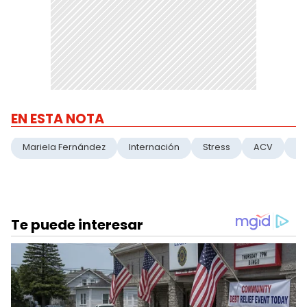
EN ESTA NOTA
Mariela Fernández
Internación
Stress
ACV
Ps