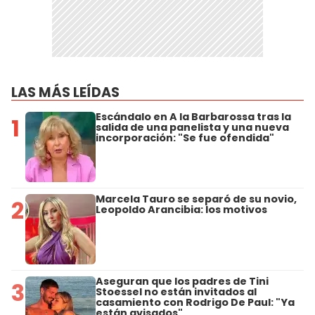
LAS MÁS LEÍDAS
Escándalo en A la Barbarossa tras la
1
salida de una panelista y una nueva
incorporación: "Se fue ofendida"
Marcela Tauro se separó de su novio,
2
Leopoldo Arancibia: los motivos
Aseguran que los padres de Tini
3
Stoessel no están invitados al
casamiento con Rodrigo De Paul: "Ya
están avisados"