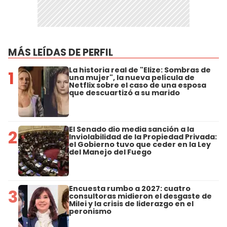
MÁS LEÍDAS DE PERFIL
La historia real de "Elize: Sombras de
1
una mujer", la nueva película de
Netflix sobre el caso de una esposa
que descuartizó a su marido
El Senado dio media sanción a la
2
Inviolabilidad de la Propiedad Privada:
el Gobierno tuvo que ceder en la Ley
del Manejo del Fuego
Encuesta rumbo a 2027: cuatro
3
consultoras midieron el desgaste de
Milei y la crisis de liderazgo en el
peronismo