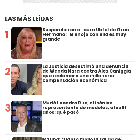
LAS MÁS LEÍDAS
Suspendieron a Laura Ubfal de Gran
1
Hermano: "El enojo con ella es muy
grande"
La Justicia desestimó una denuncia
2
de Wanda Nara contra Alex Caniggia
que reclamará una millonaria
compensación económica
Murió Leandro Rud, el icónico
3
representante de modelos, a los 51
años: qué pasó
Rating: cuánto midió la salida de