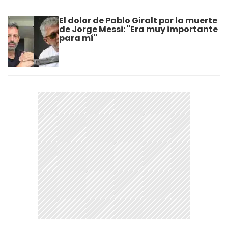
El dolor de Pablo Giralt por la muerte
de Jorge Messi: "Era muy importante
para mí"