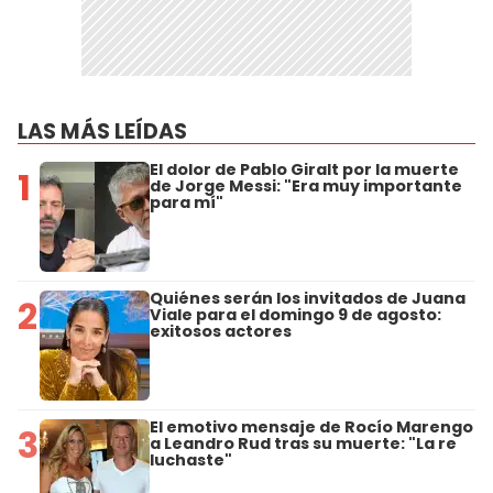
LAS MÁS LEÍDAS
El dolor de Pablo Giralt por la muerte
1
de Jorge Messi: "Era muy importante
para mí"
Quiénes serán los invitados de Juana
2
Viale para el domingo 9 de agosto:
exitosos actores
El emotivo mensaje de Rocío Marengo
3
a Leandro Rud tras su muerte: "La re
luchaste"