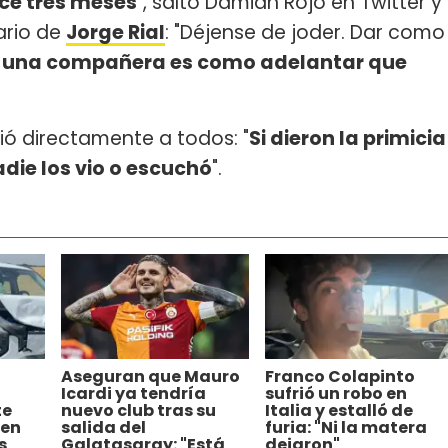
ace tres meses
", saltó Damián Rojo en Twitter y
ario de
Jorge Rial
: "Déjense de joder. Dar como
n una compañera es como adelantar que
dió directamente a todos: "
Si dieron la primicia
die los vio o escuchó
".
Aseguran que Mauro
Franco Colapinto
Icardi ya tendría
sufrió un robo en
te
nuevo club tras su
Italia y estalló de
 en
salida del
furia: "Ni la matera
s
Galatasaray: "Está
dejaron"