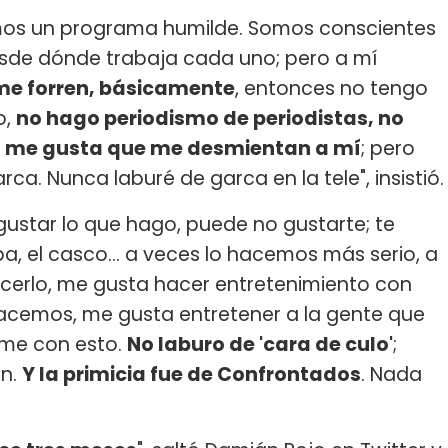
mos un programa humilde. Somos conscientes
esde dónde trabaja cada uno; pero a mí
me forren, básicamente
, entonces no tengo
o,
no hago periodismo de periodistas, no
o me gusta que me desmientan a mí
; pero
. Nunca laburé de garca en la tele", insistió.
 gustar lo que hago, puede no gustarte; te
 el casco... a veces lo hacemos más serio, a
cerlo, me gusta hacer entretenimiento con
hacemos, me gusta entretener a la gente que
irme con esto.
No laburo de 'cara de culo'
;
en.
Y la primicia fue de Confrontados
. Nada