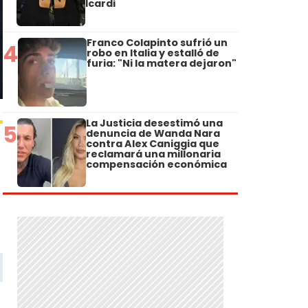
Icardi
Franco Colapinto sufrió un
4
robo en Italia y estalló de
furia: "Ni la matera dejaron"
La Justicia desestimó una
5
denuncia de Wanda Nara
contra Alex Caniggia que
reclamará una millonaria
compensación económica