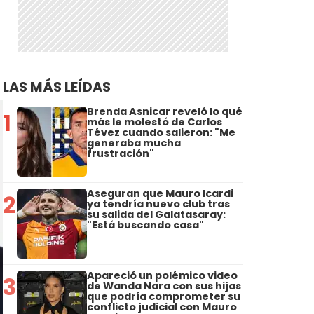
LAS MÁS LEÍDAS
Brenda Asnicar reveló lo qué
1
más le molestó de Carlos
Tévez cuando salieron: "Me
generaba mucha
frustración"
Aseguran que Mauro Icardi
2
ya tendría nuevo club tras
su salida del Galatasaray:
"Está buscando casa"
Apareció un polémico video
3
de Wanda Nara con sus hijas
que podría comprometer su
conflicto judicial con Mauro