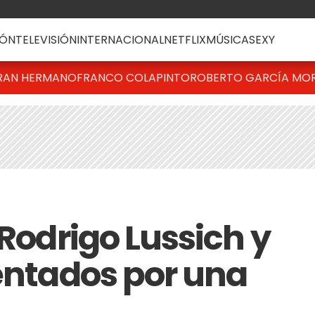
ÓN
TELEVISIÓN
INTERNACIONAL
NETFLIX
MÚSICA
SEXY
RAN HERMANO
FRANCO COLAPINTO
ROBERTO GARCÍA MO
 Rodrigo Lussich y
rentados por una