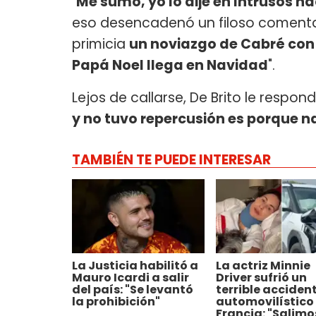
"
Me sumo, yo lo dije en Intrusos h
eso desencadenó un filoso coment
primicia
un noviazgo de Cabré co
Papá Noel llega en Navidad
".
Lejos de callarse, De Brito le respon
y no tuvo repercusión es porque na
TAMBIÉN TE PUEDE INTERESAR
La Justicia habilitó a
La actriz Minnie
Mauro Icardi a salir
Driver sufrió un
del país: "Se levantó
terrible acciden
la prohibición"
automovilístico
Francia: "Salimo