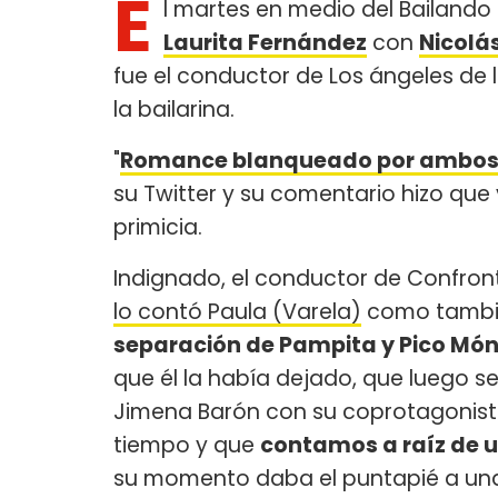
E
l martes en medio del Bailando
Laurita Fernández
con
Nicolá
fue el conductor de Los ángeles de 
la bailarina.
"
Romance blanqueado por ambos. C
su Twitter y su comentario hizo que v
primicia.
Indignado, el conductor de Confro
lo contó Paula (Varela)
como tamb
separación de Pampita y Pico Mó
que él la había dejado, que luego s
Jimena Barón con su coprotagonista 
tiempo y que
contamos a raíz de 
su momento daba el puntapié a una 