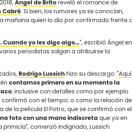
 2018,
Ángel de Brito
reveló el romance de
s Cabré
. Si bien, los rumores ya se conocían,
la mañana quien lo dio por confirmado frente 
uando yo les digo algo...
", escribió Ángel en
arios periodistas salgan a atribuirse la
ntados,
Rodrigo Lussich
hizo su descargo: "
Aquí
ién
contamos primero en su momento la
naco
; inclusive con detalles como por ejemplo
e confirmó con el tiempo; o como la relación de
de la película El Potro, que se confirmó con el
una foto con una mano indiscreta
que ya en
primicia", comenzó indignado, Lussich.