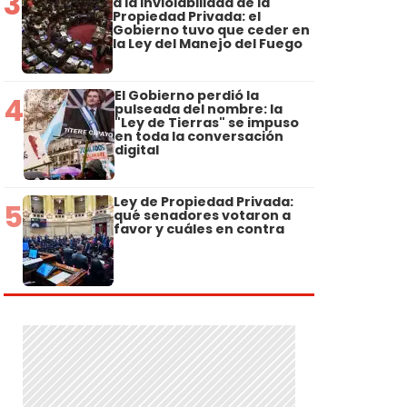
3
a la Inviolabilidad de la
Propiedad Privada: el
Gobierno tuvo que ceder en
la Ley del Manejo del Fuego
El Gobierno perdió la
4
pulseada del nombre: la
"Ley de Tierras" se impuso
en toda la conversación
digital
Ley de Propiedad Privada:
5
qué senadores votaron a
favor y cuáles en contra