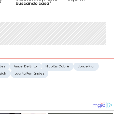
"
buscando casa"
dez
Angel De Brito
Nicolás Cabré
Jorge Rial
sich
Laurita Fernández