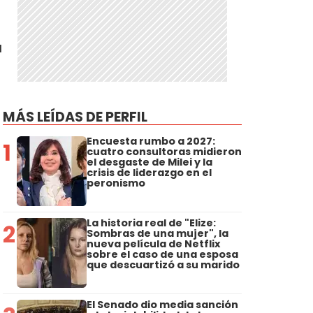
a
MÁS LEÍDAS DE PERFIL
Encuesta rumbo a 2027:
1
cuatro consultoras midieron
el desgaste de Milei y la
crisis de liderazgo en el
peronismo
La historia real de "Elize:
2
Sombras de una mujer", la
nueva película de Netflix
sobre el caso de una esposa
que descuartizó a su marido
El Senado dio media sanción