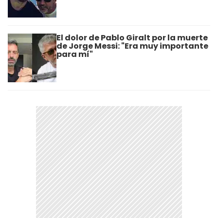
El dolor de Pablo Giralt por la muerte
de Jorge Messi: "Era muy importante
para mí"