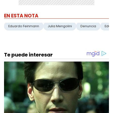
EN ESTA NOTA
Eduardo Feinmann
Julia Mengolini
Denuncia
Edua