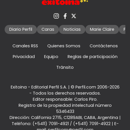
Diario Perfil
Caras
Noticias
Marie Claire
Fo
Canales RSS
Quienes Somos
Contáctenos
Privacidad
Equipo
Reglas de participación
Tránsito
Exitoina - Editorial Perfil S.A.
| © Perfil.com 2006-2026
- Todos los derechos reservados.
Editor responsable: Carlos Piro.
Registro de la propiedad intelectual número
5346433
Dirección:
California 2715
,
C1289ABI
,
CABA, Argentina
|
Teléfono:
(+5411) 7091-4921
/
(+5411) 7091-4922
| E-
mail:
perfilcom@perfil.com