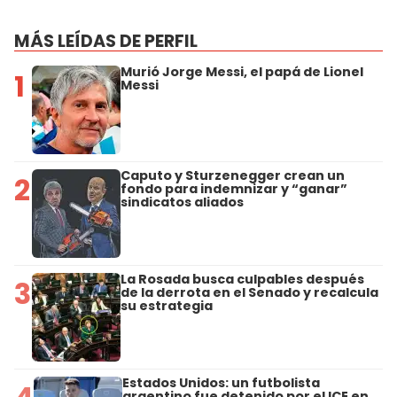
MÁS LEÍDAS DE PERFIL
Murió Jorge Messi, el papá de Lionel
1
Messi
Caputo y Sturzenegger crean un
2
fondo para indemnizar y “ganar”
sindicatos aliados
La Rosada busca culpables después
3
de la derrota en el Senado y recalcula
su estrategia
Estados Unidos: un futbolista
argentino fue detenido por el ICE en