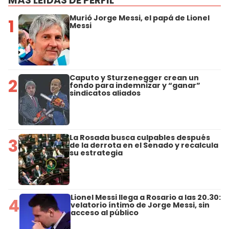
MÁS LEÍDAS DE PERFIL
Murió Jorge Messi, el papá de Lionel
1
Messi
Caputo y Sturzenegger crean un
2
fondo para indemnizar y “ganar”
sindicatos aliados
La Rosada busca culpables después
3
de la derrota en el Senado y recalcula
su estrategia
Lionel Messi llega a Rosario a las 20.30:
4
velatorio íntimo de Jorge Messi, sin
acceso al público