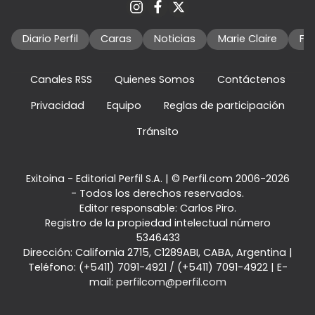
Diario Perfil
Caras
Noticias
Marie Claire
Fo
Canales RSS
Quienes Somos
Contáctenos
Privacidad
Equipo
Reglas de participación
Tránsito
Exitoina - Editorial Perfil S.A.
| © Perfil.com 2006-2026
- Todos los derechos reservados.
Editor responsable: Carlos Piro.
Registro de la propiedad intelectual número
5346433
Dirección:
California 2715
,
C1289ABI
,
CABA, Argentina
|
Teléfono:
(+5411) 7091-4921
/
(+5411) 7091-4922
| E-
mail:
perfilcom@perfil.com