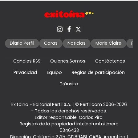
Diario Perfil
Caras
Noticias
Marie Claire
Fo
Canales RSS
Quienes Somos
Contáctenos
Privacidad
Equipo
Reglas de participación
Tránsito
Exitoina - Editorial Perfil S.A.
| © Perfil.com 2006-2026
- Todos los derechos reservados.
Editor responsable: Carlos Piro.
Registro de la propiedad intelectual número
5346433
Dirección:
California 2715
,
C1289ABI
,
CABA, Argentina
|