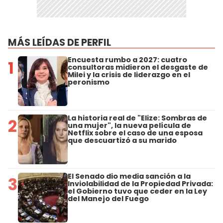
MÁS LEÍDAS DE PERFIL
Encuesta rumbo a 2027: cuatro
1
consultoras midieron el desgaste de
Milei y la crisis de liderazgo en el
peronismo
La historia real de "Elize: Sombras de
2
una mujer", la nueva película de
Netflix sobre el caso de una esposa
que descuartizó a su marido
El Senado dio media sanción a la
3
Inviolabilidad de la Propiedad Privada:
el Gobierno tuvo que ceder en la Ley
del Manejo del Fuego