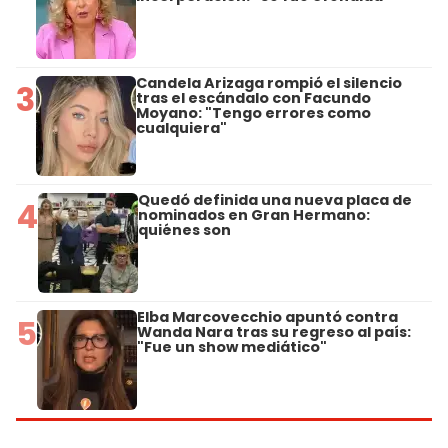
Candela Arizaga rompió el silencio
3
tras el escándalo con Facundo
Moyano: "Tengo errores como
cualquiera"
Quedó definida una nueva placa de
4
nominados en Gran Hermano:
quiénes son
Elba Marcovecchio apuntó contra
5
Wanda Nara tras su regreso al país:
"Fue un show mediático"