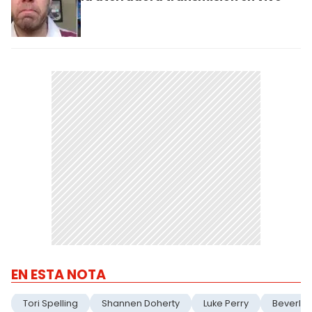
EN ESTA NOTA
Tori Spelling
Shannen Doherty
Luke Perry
Beverly H