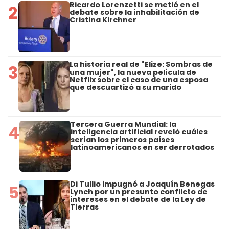
Ricardo Lorenzetti se metió en el
2
debate sobre la inhabilitación de
Cristina Kirchner
La historia real de "Elize: Sombras de
3
una mujer", la nueva película de
Netflix sobre el caso de una esposa
que descuartizó a su marido
Tercera Guerra Mundial: la
4
inteligencia artificial reveló cuáles
serían los primeros países
latinoamericanos en ser derrotados
Di Tullio impugnó a Joaquín Benegas
5
Lynch por un presunto conflicto de
intereses en el debate de la Ley de
Tierras