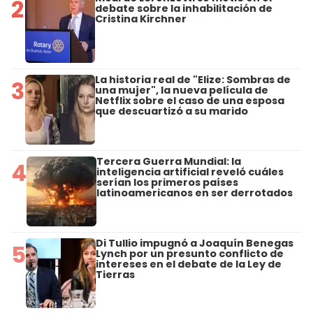
2
debate sobre la inhabilitación de
Cristina Kirchner
La historia real de "Elize: Sombras de
3
una mujer", la nueva película de
Netflix sobre el caso de una esposa
que descuartizó a su marido
Tercera Guerra Mundial: la
4
inteligencia artificial reveló cuáles
serían los primeros países
latinoamericanos en ser derrotados
Di Tullio impugnó a Joaquín Benegas
5
Lynch por un presunto conflicto de
intereses en el debate de la Ley de
Tierras