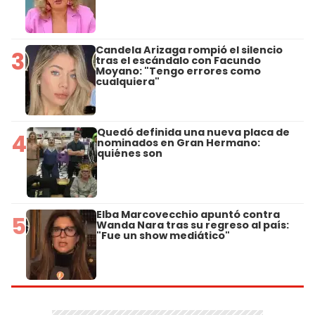
Candela Arizaga rompió el silencio
3
tras el escándalo con Facundo
Moyano: "Tengo errores como
cualquiera"
Quedó definida una nueva placa de
4
nominados en Gran Hermano:
quiénes son
Elba Marcovecchio apuntó contra
5
Wanda Nara tras su regreso al país:
"Fue un show mediático"