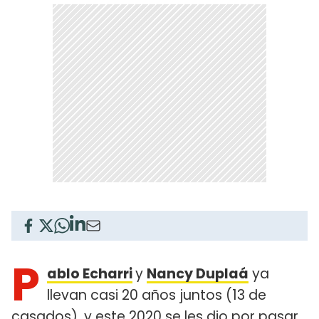
P
ablo Echarri
y
Nancy Duplaá
ya
llevan casi 20 años juntos (13 de
casados), y este 2020 se les dio por pasar