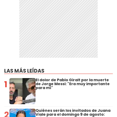
LAS MÁS LEÍDAS
El dolor de Pablo Giralt por la muerte
1
de Jorge Messi: "Era muy importante
para mí"
Quiénes serán los invitados de Juana
2
Viale para el domingo 9 de agosto: