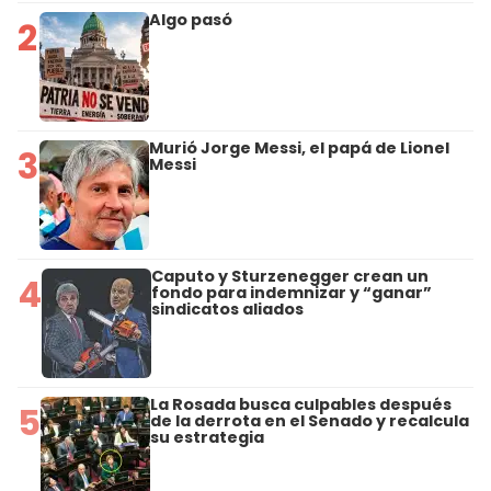
Algo pasó
2
Murió Jorge Messi, el papá de Lionel
3
Messi
Caputo y Sturzenegger crean un
4
fondo para indemnizar y “ganar”
sindicatos aliados
La Rosada busca culpables después
5
de la derrota en el Senado y recalcula
su estrategia