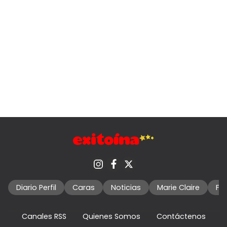
Diario Perfil
Caras
Noticias
Marie Claire
Fo
Canales RSS
Quienes Somos
Contáctenos