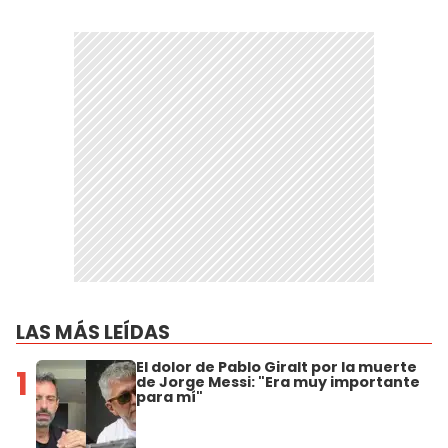
LAS MÁS LEÍDAS
El dolor de Pablo Giralt por la muerte
1
de Jorge Messi: "Era muy importante
para mí"