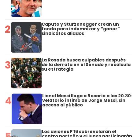
Caputo y Sturzenegger crean un
2
fondo para indemnizar y “ganar”
sindicatos aliados
La Rosada busca culpables después
3
de la derrota en el Senado y recalcula
su estrategia
Lionel Messi llega a Rosario a las 20.30:
4
velatorio íntimo de Jorge Messi, sin
acceso al público
Los aviones F 16 sobrevolarán el
5
centro porteño y el lunes participarán