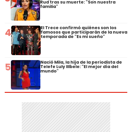
Rud tras su muerte: "Son nuestra
familia"
El Trece confirmó quiénes son los
4
famosos que participarán de la nueva
temporada de "Es mi sueño"
Nació Mila, la hija de la periodista de
5
Telefe Luly Illbele: "El mejor día del
mundo"