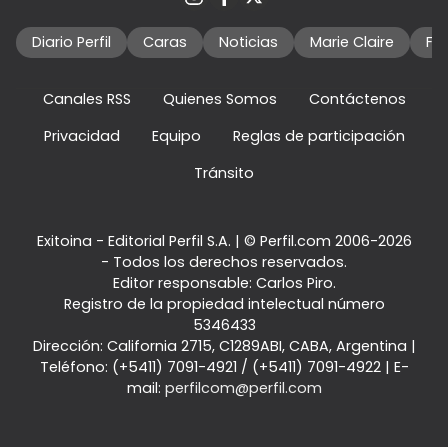
Diario Perfil
Caras
Noticias
Marie Claire
Fo
Canales RSS
Quienes Somos
Contáctenos
Privacidad
Equipo
Reglas de participación
Tránsito
Exitoina - Editorial Perfil S.A.
| © Perfil.com 2006-2026
- Todos los derechos reservados.
Editor responsable: Carlos Piro.
Registro de la propiedad intelectual número
5346433
Dirección:
California 2715
,
C1289ABI
,
CABA, Argentina
|
Teléfono:
(+5411) 7091-4921
/
(+5411) 7091-4922
| E-
mail:
perfilcom@perfil.com