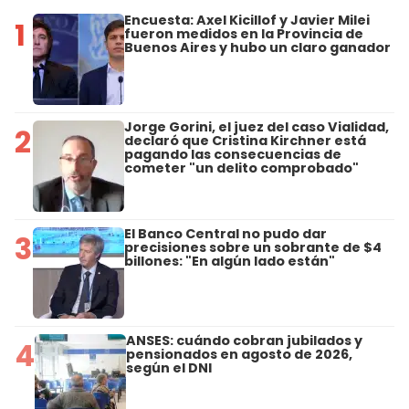
Encuesta: Axel Kicillof y Javier Milei
1
fueron medidos en la Provincia de
Buenos Aires y hubo un claro ganador
Jorge Gorini, el juez del caso Vialidad,
2
declaró que Cristina Kirchner está
pagando las consecuencias de
cometer "un delito comprobado"
El Banco Central no pudo dar
3
precisiones sobre un sobrante de $4
billones: "En algún lado están"
ANSES: cuándo cobran jubilados y
4
pensionados en agosto de 2026,
según el DNI