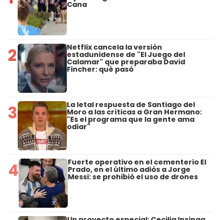
Cana
Netflix cancela la versión
2
estadunidense de "El Juego del
Calamar" que preparaba David
Fincher: qué pasó
La letal respuesta de Santiago del
3
Moro a las críticas a Gran Hermano:
"Es el programa que la gente ama
odiar"
Fuerte operativo en el cementerio El
4
Prado, en el último adiós a Jorge
Messi: se prohibió el uso de drones
Un proyecto especial: Cecilia Insinga