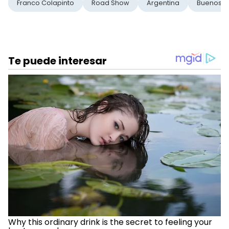
Franco Colapinto
Road Show
Argentina
Buenos A