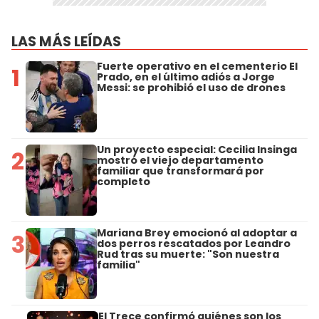
LAS MÁS LEÍDAS
Fuerte operativo en el cementerio El
1
Prado, en el último adiós a Jorge
Messi: se prohibió el uso de drones
Un proyecto especial: Cecilia Insinga
2
mostró el viejo departamento
familiar que transformará por
completo
Mariana Brey emocionó al adoptar a
3
dos perros rescatados por Leandro
Rud tras su muerte: "Son nuestra
familia"
El Trece confirmó quiénes son los