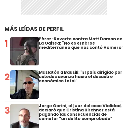
MÁS LEÍDAS DE PERFIL
Pérez-Reverte contra Matt Damon en
1
La Odisea: "No es el héroe
mediterráneo que nos contó Homero"
Maslatón a Bausili: "El país dirigido por
2
ustedes avanza hacia el desastre
económico total"
Jorge Gorini, el juez del caso Vialidad,
3
declaró que Cristina Kirchner está
pagando las consecuencias de
cometer "un delito comprobado"