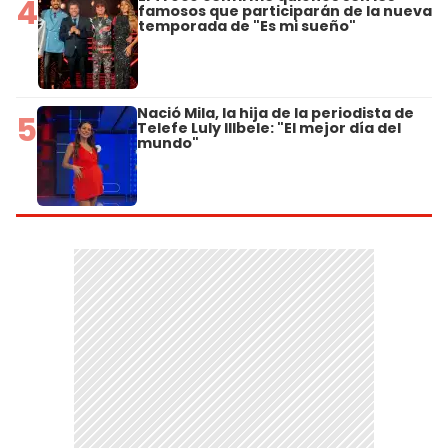
4
famosos que participarán de la nueva
temporada de "Es mi sueño"
Nació Mila, la hija de la periodista de
5
Telefe Luly Illbele: "El mejor día del
mundo"