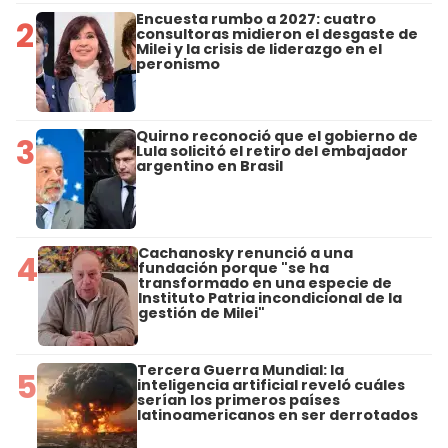
Encuesta rumbo a 2027: cuatro
2
consultoras midieron el desgaste de
Milei y la crisis de liderazgo en el
peronismo
Quirno reconoció que el gobierno de
3
Lula solicitó el retiro del embajador
argentino en Brasil
Cachanosky renunció a una
4
fundación porque "se ha
transformado en una especie de
Instituto Patria incondicional de la
gestión de Milei"
Tercera Guerra Mundial: la
5
inteligencia artificial reveló cuáles
serían los primeros países
latinoamericanos en ser derrotados