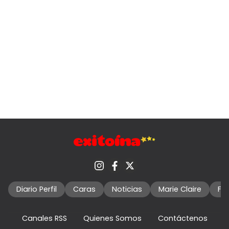
Diario Perfil
Caras
Noticias
Marie Claire
Fo
Canales RSS
Quienes Somos
Contáctenos