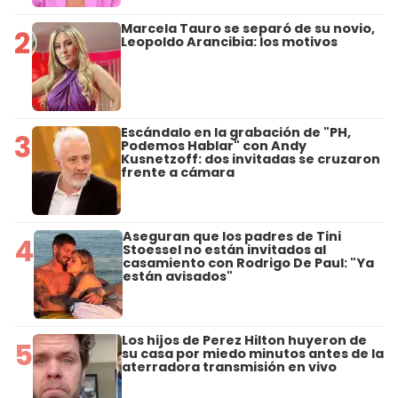
Marcela Tauro se separó de su novio,
2
Leopoldo Arancibia: los motivos
Escándalo en la grabación de "PH,
3
Podemos Hablar" con Andy
Kusnetzoff: dos invitadas se cruzaron
frente a cámara
Aseguran que los padres de Tini
4
Stoessel no están invitados al
casamiento con Rodrigo De Paul: "Ya
están avisados"
Los hijos de Perez Hilton huyeron de
5
su casa por miedo minutos antes de la
aterradora transmisión en vivo