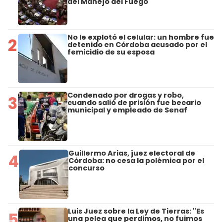
del Manejo del Fuego
No le explotó el celular: un hombre fue
2
detenido en Córdoba acusado por el
femicidio de su esposa
Condenado por drogas y robo,
3
cuando salió de prisión fue becario
municipal y empleado de Senaf
Guillermo Arias, juez electoral de
4
Córdoba: no cesa la polémica por el
concurso
Luis Juez sobre la Ley de Tierras: "Es
5
una pelea que perdimos, no fuimos