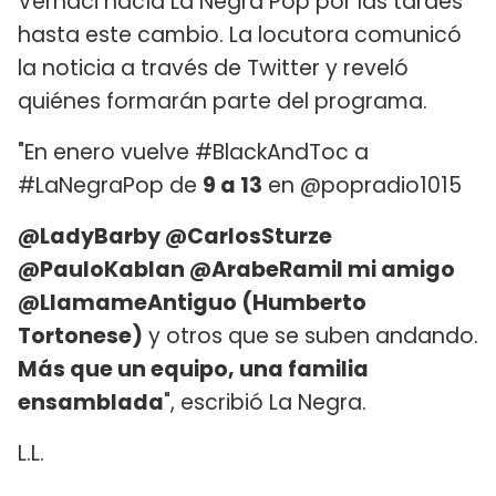
Vernaci hacía La Negra Pop por las tardes
hasta este cambio. La locutora comunicó
la noticia a través de Twitter y reveló
quiénes formarán parte del programa.
"En enero vuelve #BlackAndToc a
#LaNegraPop de
9 a 13
en @popradio1015
@LadyBarby @CarlosSturze
@PauloKablan @ArabeRamil mi amigo
@LlamameAntiguo (Humberto
Tortonese)
y otros que se suben andando.
Más que un equipo, una familia
ensamblada
", escribió La Negra.
L.L.