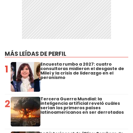
MÁS LEÍDAS DE PERFIL
Encuesta rumbo a 2027: cuatro
1
consultoras midieron el desgaste de
Milei y la crisis de liderazgo en el
peronismo
Tercera Guerra Mundial: la
2
inteligencia artificial reveló cuáles
serían los primeros países
latinoamericanos en ser derrotados