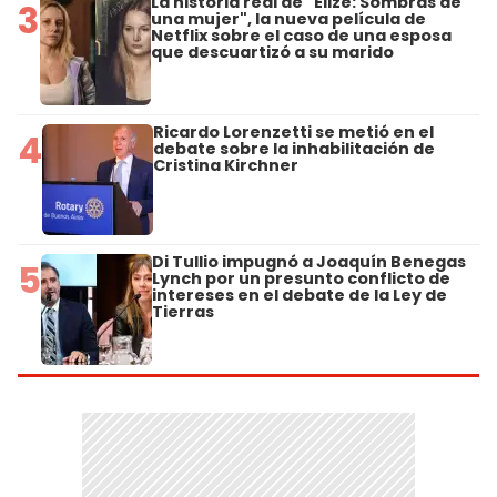
La historia real de "Elize: Sombras de
3
una mujer", la nueva película de
Netflix sobre el caso de una esposa
que descuartizó a su marido
Ricardo Lorenzetti se metió en el
4
debate sobre la inhabilitación de
Cristina Kirchner
Di Tullio impugnó a Joaquín Benegas
5
Lynch por un presunto conflicto de
intereses en el debate de la Ley de
Tierras