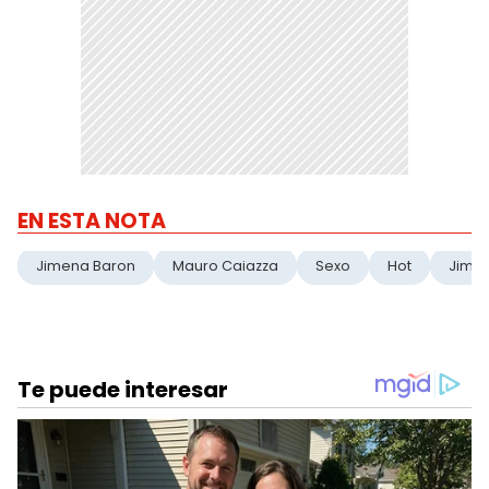
EN ESTA NOTA
Jimena Baron
Mauro Caiazza
Sexo
Hot
Jime