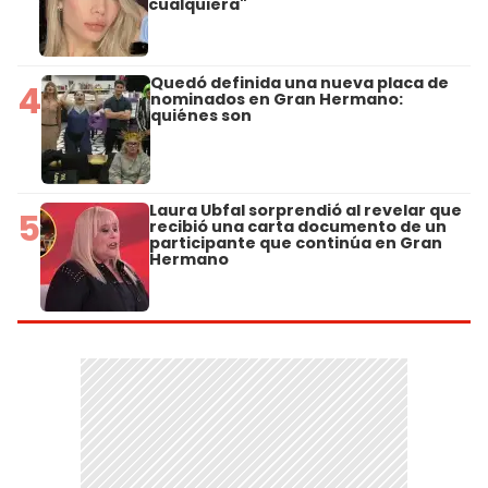
cualquiera"
Quedó definida una nueva placa de
4
nominados en Gran Hermano:
quiénes son
Laura Ubfal sorprendió al revelar que
5
recibió una carta documento de un
participante que continúa en Gran
Hermano