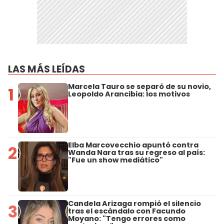
LAS MÁS LEÍDAS
Marcela Tauro se separó de su novio,
1
Leopoldo Arancibia: los motivos
Elba Marcovecchio apuntó contra
2
Wanda Nara tras su regreso al país:
"Fue un show mediático"
Candela Arizaga rompió el silencio
3
tras el escándalo con Facundo
Moyano: "Tengo errores como