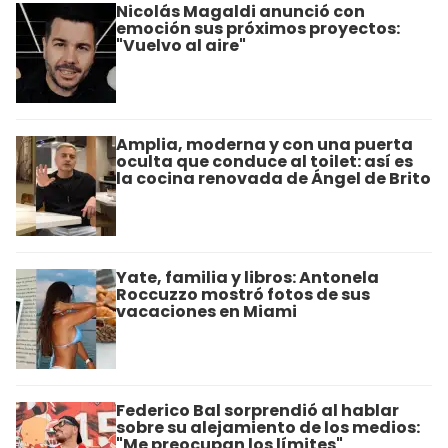
Nicolás Magaldi anunció con
emoción sus próximos proyectos:
"Vuelvo al aire"
Amplia, moderna y con una puerta
oculta que conduce al toilet: así es
la cocina renovada de Ángel de Brito
Yate, familia y libros: Antonela
Roccuzzo mostró fotos de sus
vacaciones en Miami
Federico Bal sorprendió al hablar
sobre su alejamiento de los medios:
"Me preocupan los límites"