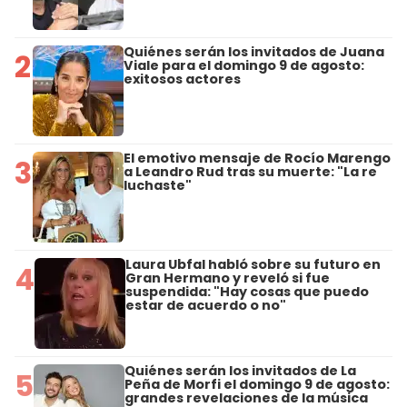
Quiénes serán los invitados de Juana
2
Viale para el domingo 9 de agosto:
exitosos actores
El emotivo mensaje de Rocío Marengo
3
a Leandro Rud tras su muerte: "La re
luchaste"
Laura Ubfal habló sobre su futuro en
4
Gran Hermano y reveló si fue
suspendida: "Hay cosas que puedo
estar de acuerdo o no"
Quiénes serán los invitados de La
5
Peña de Morfi el domingo 9 de agosto:
grandes revelaciones de la música