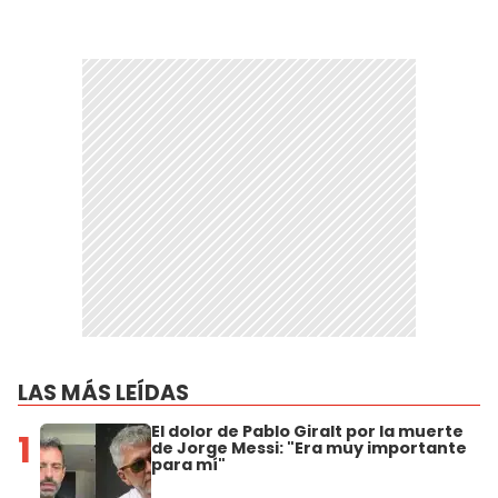
LAS MÁS LEÍDAS
El dolor de Pablo Giralt por la muerte
1
de Jorge Messi: "Era muy importante
para mí"