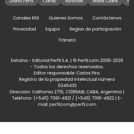
Diario Perfil
Caras
Noticias
Marie Claire
Fo
Canales RSS
Quienes Somos
Contáctenos
Privacidad
Equipo
Reglas de participación
Tránsito
Exitoina - Editorial Perfil S.A.
| © Perfil.com 2006-2026
- Todos los derechos reservados.
Editor responsable: Carlos Piro.
Registro de la propiedad intelectual número
5346433
Dirección:
California 2715
,
C1289ABI
,
CABA, Argentina
|
Teléfono:
(+5411) 7091-4921
/
(+5411) 7091-4922
| E-
mail:
perfilcom@perfil.com