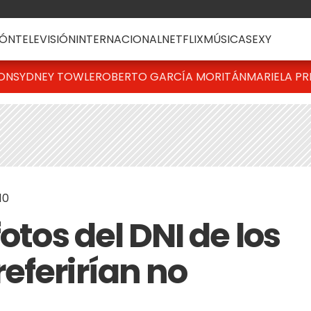
ÓN
TELEVISIÓN
INTERNACIONAL
NETFLIX
MÚSICA
SEXY
TON
SYDNEY TOWLE
ROBERTO GARCÍA MORITÁN
MARIELA PR
10
otos del DNI de los
eferirían no