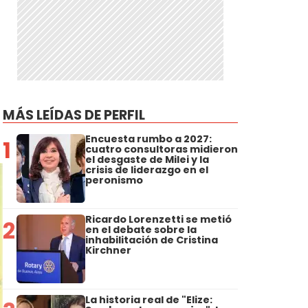
MÁS LEÍDAS DE PERFIL
Encuesta rumbo a 2027:
1
cuatro consultoras midieron
el desgaste de Milei y la
crisis de liderazgo en el
peronismo
Ricardo Lorenzetti se metió
2
en el debate sobre la
inhabilitación de Cristina
Kirchner
La historia real de "Elize: