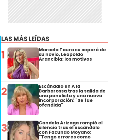
LAS MÁS LEÍDAS
Marcela Tauro se separó de
1
su novio, Leopoldo
Arancibia: los motivos
Escándalo en A la
2
Barbarossa tras la salida de
una panelista y una nueva
incorporación: "Se fue
ofendida"
Candela Arizaga rompió el
3
silencio tras el escándalo
con Facundo Moyano:
"Tengo errores como