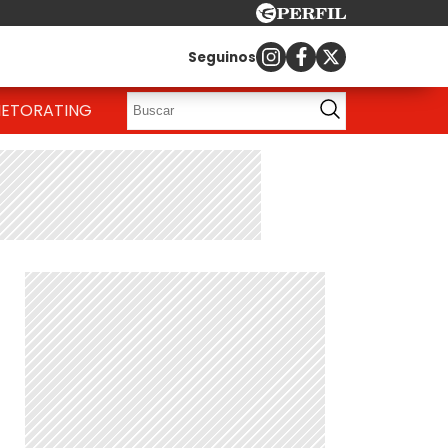
Seguinos
IETO
RATING