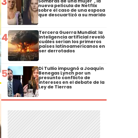
3
Sombras de una mujer", la
nueva película de Netflix
sobre el caso de una esposa
que descuartizó a su marido
Tercera Guerra Mundial: la
4
inteligencia artificial reveló
cuáles serían los primeros
países latinoamericanos en
ser derrotados
Di Tullio impugnó a Joaquín
5
Benegas Lynch por un
presunto conflicto de
intereses en el debate de la
Ley de Tierras