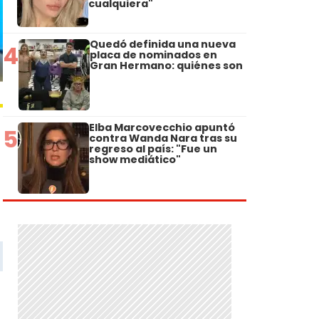
cualquiera"
Quedó definida una nueva
4
placa de nominados en
Gran Hermano: quiénes son
Elba Marcovecchio apuntó
5
contra Wanda Nara tras su
regreso al país: "Fue un
show mediático"