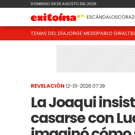
DOMINGO 09 DE AGOSTO DEL 2026
ESCÁNDALOS
CORAZ
TEMAS DEL DÍA
JORGE MESSI
PABLO GIRALT
B
REVELACIÓN
12-01-2026 07:39
La Joaqui insis
casarse con Lu
imaginó cómo s