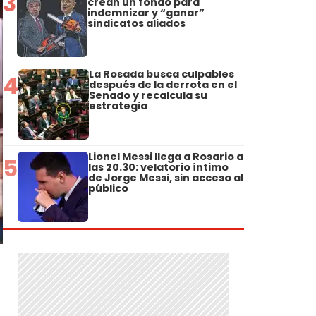
3
crean un fondo para
indemnizar y “ganar”
sindicatos aliados
La Rosada busca culpables
4
después de la derrota en el
Senado y recalcula su
estrategia
Lionel Messi llega a Rosario a
5
las 20.30: velatorio íntimo
de Jorge Messi, sin acceso al
público