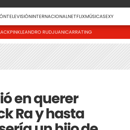
ÓN
TELEVISIÓN
INTERNACIONAL
NETFLIX
MÚSICA
SEXY
LACKPINK
LEANDRO RUD
JUANICAR
RATING
tió en querer
ck Ra y hasta
ería un hijo de