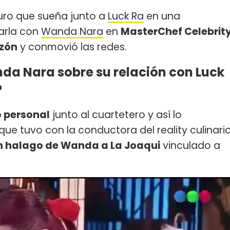
turo que sueña junto a
Luck Ra
en una
harla con
Wanda Nara
en
MasterChef Celebrit
azón
y conmovió las redes.
nda Nara sobre su relación con Luck
?
 personal
junto al cuartetero y así lo
ue tuvo con la conductora del reality culinari
n halago de Wanda a La Joaqui
vinculado a