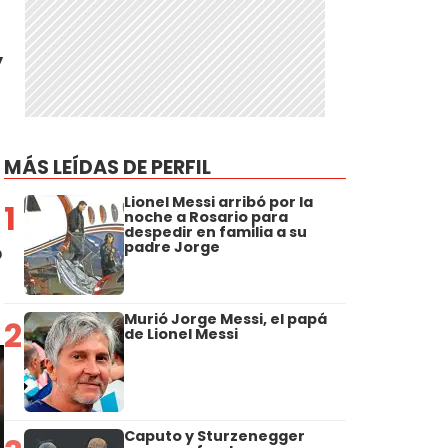
y
MÁS LEÍDAS DE PERFIL
Lionel Messi arribó por la
1
noche a Rosario para
despedir en familia a su
padre Jorge
o
Murió Jorge Messi, el papá
2
de Lionel Messi
Caputo y Sturzenegger