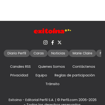
Diario Perfil
Caras
Noticias
Marie Claire
Fo
Canales RSS
Quienes Somos
Contáctenos
Privacidad
Equipo
Reglas de participación
Tránsito
Exitoina - Editorial Perfil S.A.
| © Perfil.com 2006-2026
- Todos los derechos reservados.