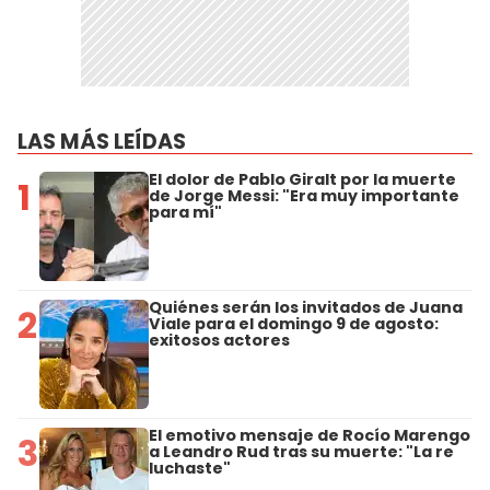
LAS MÁS LEÍDAS
El dolor de Pablo Giralt por la muerte
1
de Jorge Messi: "Era muy importante
para mí"
Quiénes serán los invitados de Juana
2
Viale para el domingo 9 de agosto:
exitosos actores
El emotivo mensaje de Rocío Marengo
3
a Leandro Rud tras su muerte: "La re
luchaste"