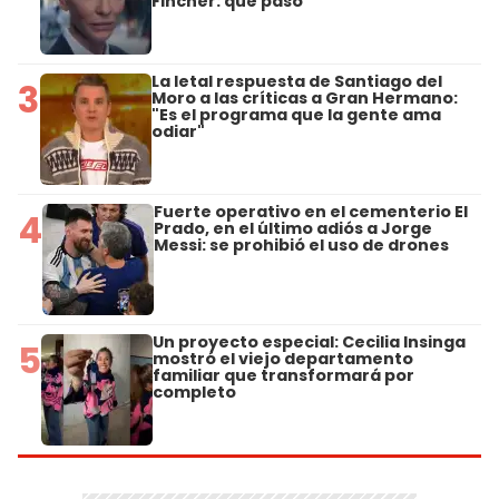
Fincher: qué pasó
La letal respuesta de Santiago del
3
Moro a las críticas a Gran Hermano:
"Es el programa que la gente ama
odiar"
Fuerte operativo en el cementerio El
4
Prado, en el último adiós a Jorge
Messi: se prohibió el uso de drones
Un proyecto especial: Cecilia Insinga
5
mostró el viejo departamento
familiar que transformará por
completo