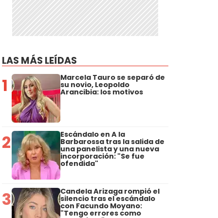
LAS MÁS LEÍDAS
Marcela Tauro se separó de
1
su novio, Leopoldo
Arancibia: los motivos
Escándalo en A la
2
Barbarossa tras la salida de
una panelista y una nueva
incorporación: "Se fue
ofendida"
Candela Arizaga rompió el
3
silencio tras el escándalo
con Facundo Moyano:
"Tengo errores como