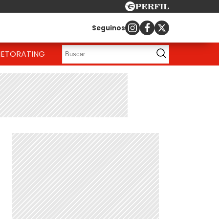
Seguinos
IETO
RATING