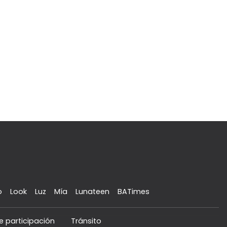
o
Look
Luz
Mía
Lunateen
BATimes
e participación
Tránsito