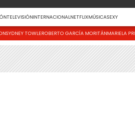
ÓN
TELEVISIÓN
INTERNACIONAL
NETFLIX
MÚSICA
SEXY
TON
SYDNEY TOWLE
ROBERTO GARCÍA MORITÁN
MARIELA PR