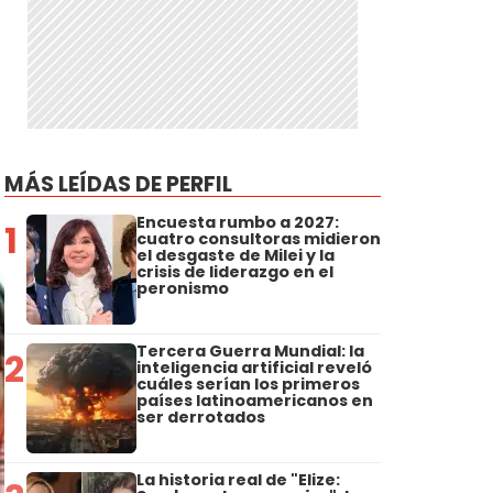
MÁS LEÍDAS DE PERFIL
Encuesta rumbo a 2027:
1
cuatro consultoras midieron
el desgaste de Milei y la
crisis de liderazgo en el
peronismo
Tercera Guerra Mundial: la
2
inteligencia artificial reveló
cuáles serían los primeros
países latinoamericanos en
ser derrotados
La historia real de "Elize: