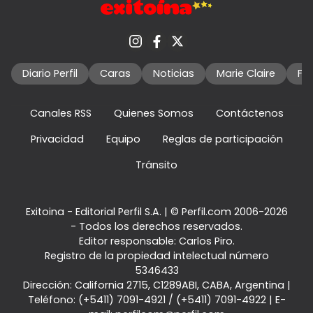
Diario Perfil
Caras
Noticias
Marie Claire
Fo
Canales RSS
Quienes Somos
Contáctenos
Privacidad
Equipo
Reglas de participación
Tránsito
Exitoina - Editorial Perfil S.A.
| © Perfil.com 2006-2026
- Todos los derechos reservados.
Editor responsable: Carlos Piro.
Registro de la propiedad intelectual número
5346433
Dirección:
California 2715
,
C1289ABI
,
CABA, Argentina
|
Teléfono:
(+5411) 7091-4921
/
(+5411) 7091-4922
| E-