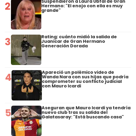
Suspendieron a Laura Ubfal de Gran
2
Hermano: "El enojo con ella es muy
grande"
Rating: cuánto midió la salida de
3
Juanicar de Gran Hermano
Generación Dorada
Apareció un polémico video de
4
Wanda Nara con sus hijas que podría
comprometer su conflicto judicial
con Mauro Icardi
Aseguran que Mauro Icardi ya tendría
5
nuevo club tras su salida del
Galatasaray: "Está buscando casa"