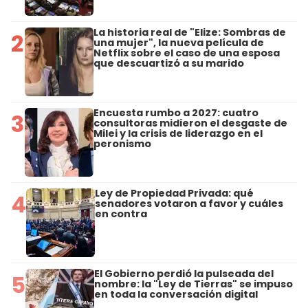
La historia real de "Elize: Sombras de
2
una mujer", la nueva película de
Netflix sobre el caso de una esposa
que descuartizó a su marido
Encuesta rumbo a 2027: cuatro
3
consultoras midieron el desgaste de
Milei y la crisis de liderazgo en el
peronismo
Ley de Propiedad Privada: qué
4
senadores votaron a favor y cuáles
en contra
El Gobierno perdió la pulseada del
5
nombre: la "Ley de Tierras" se impuso
en toda la conversación digital