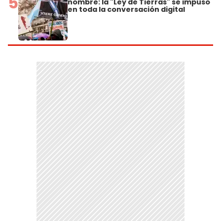
5
nombre: la "Ley de Tierras" se impuso
en toda la conversación digital