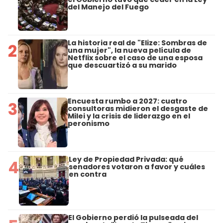
del Manejo del Fuego
La historia real de "Elize: Sombras de
2
una mujer", la nueva película de
Netflix sobre el caso de una esposa
que descuartizó a su marido
Encuesta rumbo a 2027: cuatro
3
consultoras midieron el desgaste de
Milei y la crisis de liderazgo en el
peronismo
Ley de Propiedad Privada: qué
4
senadores votaron a favor y cuáles
en contra
El Gobierno perdió la pulseada del