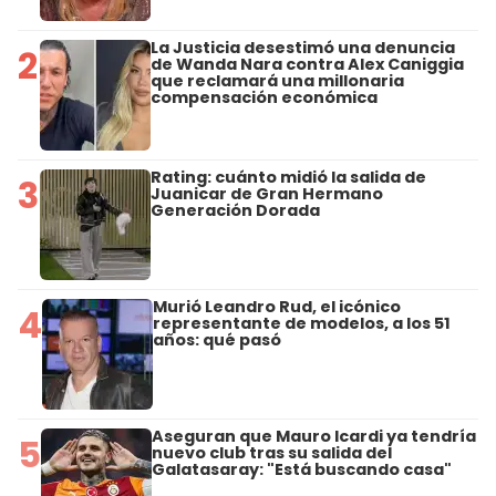
La Justicia desestimó una denuncia
2
de Wanda Nara contra Alex Caniggia
que reclamará una millonaria
compensación económica
Rating: cuánto midió la salida de
3
Juanicar de Gran Hermano
Generación Dorada
Murió Leandro Rud, el icónico
4
representante de modelos, a los 51
años: qué pasó
Aseguran que Mauro Icardi ya tendría
5
nuevo club tras su salida del
Galatasaray: "Está buscando casa"