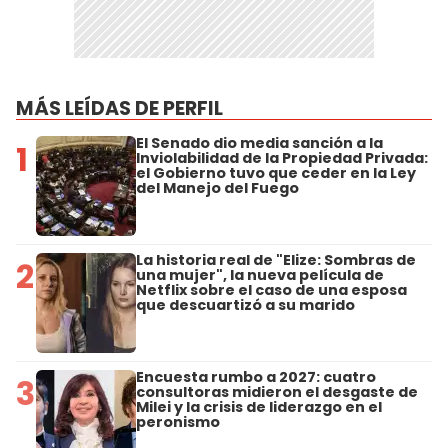
MÁS LEÍDAS DE PERFIL
El Senado dio media sanción a la
1
Inviolabilidad de la Propiedad Privada:
el Gobierno tuvo que ceder en la Ley
del Manejo del Fuego
La historia real de "Elize: Sombras de
2
una mujer", la nueva película de
Netflix sobre el caso de una esposa
que descuartizó a su marido
Encuesta rumbo a 2027: cuatro
3
consultoras midieron el desgaste de
Milei y la crisis de liderazgo en el
peronismo