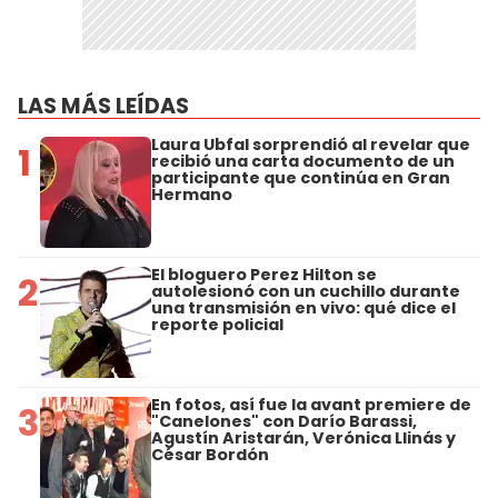
LAS MÁS LEÍDAS
Laura Ubfal sorprendió al revelar que
1
recibió una carta documento de un
participante que continúa en Gran
Hermano
El bloguero Perez Hilton se
2
autolesionó con un cuchillo durante
una transmisión en vivo: qué dice el
reporte policial
En fotos, así fue la avant premiere de
3
"Canelones" con Darío Barassi,
Agustín Aristarán, Verónica Llinás y
César Bordón