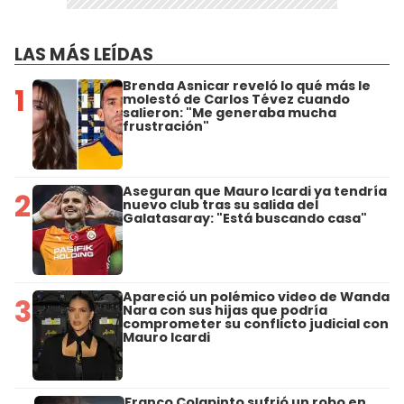
LAS MÁS LEÍDAS
Brenda Asnicar reveló lo qué más le
1
molestó de Carlos Tévez cuando
salieron: "Me generaba mucha
frustración"
Aseguran que Mauro Icardi ya tendría
2
nuevo club tras su salida del
Galatasaray: "Está buscando casa"
Apareció un polémico video de Wanda
3
Nara con sus hijas que podría
comprometer su conflicto judicial con
Mauro Icardi
Franco Colapinto sufrió un robo en