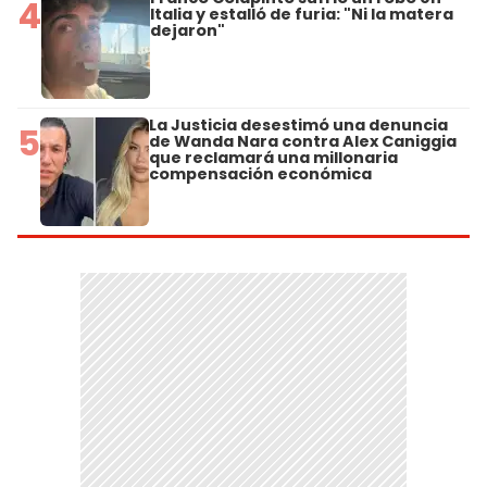
4
Italia y estalló de furia: "Ni la matera
dejaron"
La Justicia desestimó una denuncia
5
de Wanda Nara contra Alex Caniggia
que reclamará una millonaria
compensación económica