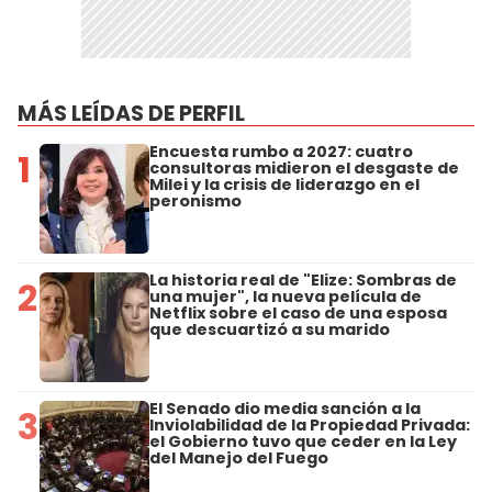
MÁS LEÍDAS DE PERFIL
Encuesta rumbo a 2027: cuatro
1
consultoras midieron el desgaste de
Milei y la crisis de liderazgo en el
peronismo
La historia real de "Elize: Sombras de
2
una mujer", la nueva película de
Netflix sobre el caso de una esposa
que descuartizó a su marido
El Senado dio media sanción a la
3
Inviolabilidad de la Propiedad Privada:
el Gobierno tuvo que ceder en la Ley
del Manejo del Fuego