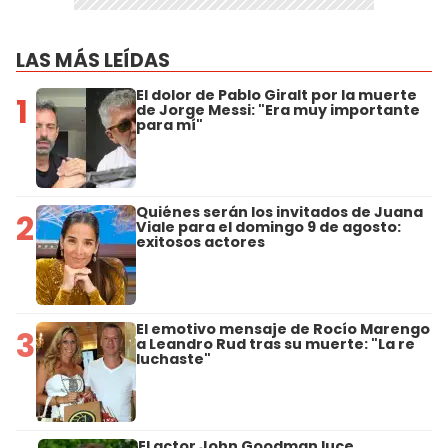
LAS MÁS LEÍDAS
El dolor de Pablo Giralt por la muerte
1
de Jorge Messi: "Era muy importante
para mí"
Quiénes serán los invitados de Juana
2
Viale para el domingo 9 de agosto:
exitosos actores
El emotivo mensaje de Rocío Marengo
3
a Leandro Rud tras su muerte: "La re
luchaste"
El actor John Goodman luce