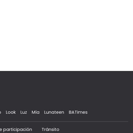
o
Look
Luz
Mía
Lunateen
BATimes
e participación
Tránsito