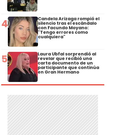
Candela Arizaga rompió el
4
silencio tras el escándalo
con Facundo Moyano:
"Tengo errores como
cualquiera"
Laura Ubfal sorprendió al
5
revelar que recibió una
carta documento de un
participante que continúa
en Gran Hermano