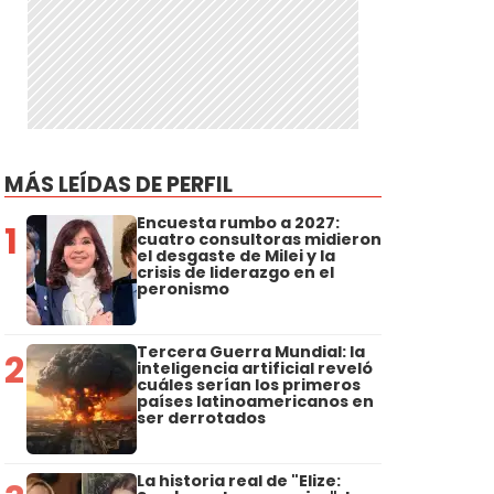
MÁS LEÍDAS DE PERFIL
Encuesta rumbo a 2027:
1
cuatro consultoras midieron
el desgaste de Milei y la
crisis de liderazgo en el
peronismo
Tercera Guerra Mundial: la
2
inteligencia artificial reveló
cuáles serían los primeros
países latinoamericanos en
ser derrotados
La historia real de "Elize: