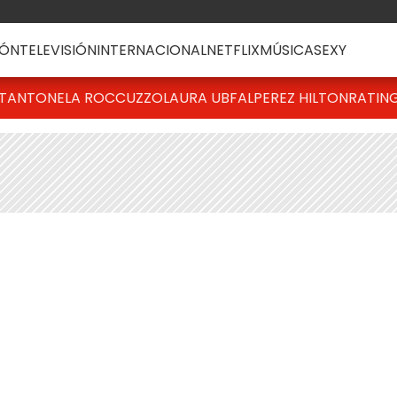
ÓN
TELEVISIÓN
INTERNACIONAL
NETFLIX
MÚSICA
SEXY
T
ANTONELA ROCCUZZO
LAURA UBFAL
PEREZ HILTON
RATIN