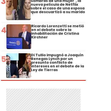
3
Sombras de una mujer", la
nueva película de Netflix
sobre el caso de una esposa
que descuartizó a su marido
Ricardo Lorenzetti se metió
4
en el debate sobre la
inhabilitación de Cristina
Kirchner
Di Tullio impugnó a Joaquín
5
Benegas Lynch por un
presunto conflicto de
intereses en el debate de la
Ley de Tierras