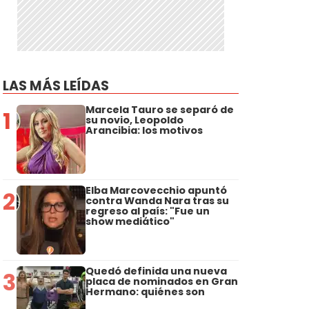
LAS MÁS LEÍDAS
Marcela Tauro se separó de
1
su novio, Leopoldo
Arancibia: los motivos
Elba Marcovecchio apuntó
2
contra Wanda Nara tras su
regreso al país: "Fue un
show mediático"
Quedó definida una nueva
3
placa de nominados en Gran
Hermano: quiénes son