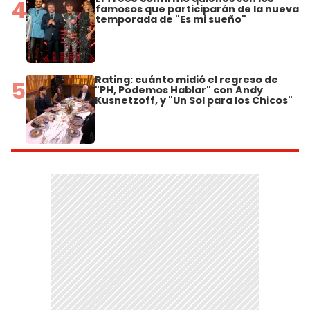
4
famosos que participarán de la nueva
temporada de "Es mi sueño"
Rating: cuánto midió el regreso de
5
"PH, Podemos Hablar" con Andy
Kusnetzoff, y "Un Sol para los Chicos"