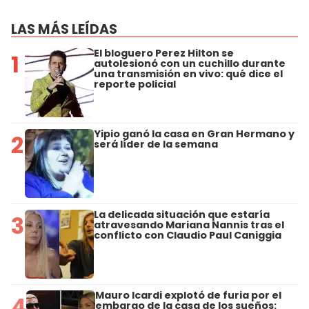
LAS MÁS LEÍDAS
El bloguero Perez Hilton se
1
autolesionó con un cuchillo durante
una transmisión en vivo: qué dice el
reporte policial
Yipio ganó la casa en Gran Hermano y
2
será líder de la semana
La delicada situación que estaría
3
atravesando Mariana Nannis tras el
conflicto con Claudio Paul Caniggia
Mauro Icardi explotó de furia por el
4
embargo de la casa de los sueños: