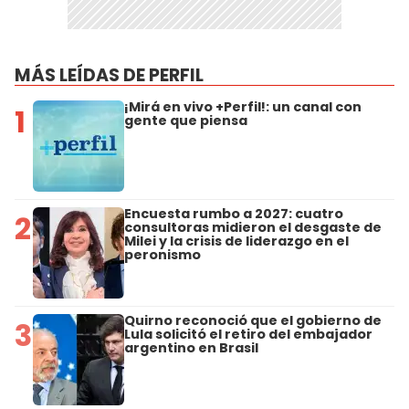
MÁS LEÍDAS DE PERFIL
¡Mirá en vivo +Perfil!: un canal con
1
gente que piensa
Encuesta rumbo a 2027: cuatro
2
consultoras midieron el desgaste de
Milei y la crisis de liderazgo en el
peronismo
Quirno reconoció que el gobierno de
3
Lula solicitó el retiro del embajador
argentino en Brasil