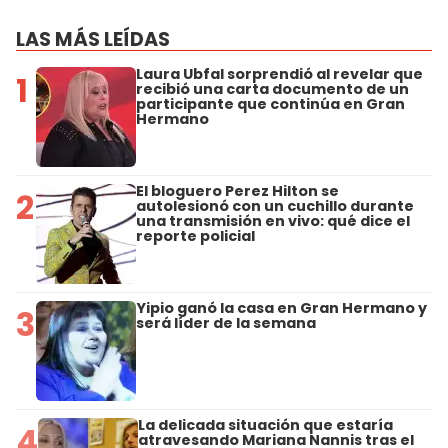
LAS MÁS LEÍDAS
Laura Ubfal sorprendió al revelar que
1
recibió una carta documento de un
participante que continúa en Gran
Hermano
El bloguero Perez Hilton se
2
autolesionó con un cuchillo durante
una transmisión en vivo: qué dice el
reporte policial
Yipio ganó la casa en Gran Hermano y
3
será líder de la semana
La delicada situación que estaría
4
atravesando Mariana Nannis tras el