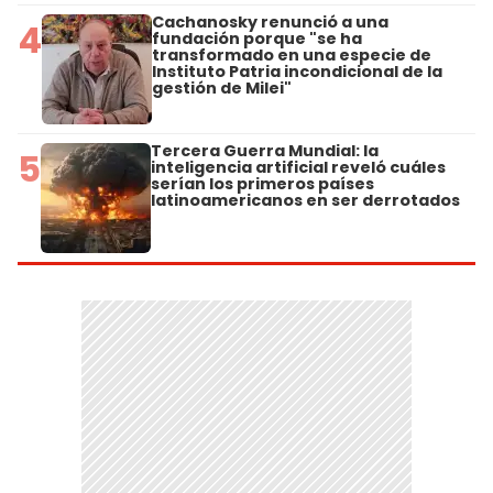
Cachanosky renunció a una
4
fundación porque "se ha
transformado en una especie de
Instituto Patria incondicional de la
gestión de Milei"
Tercera Guerra Mundial: la
5
inteligencia artificial reveló cuáles
serían los primeros países
latinoamericanos en ser derrotados