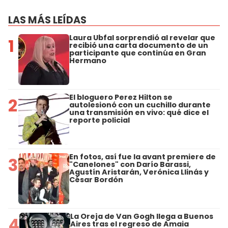
LAS MÁS LEÍDAS
Laura Ubfal sorprendió al revelar que
1
recibió una carta documento de un
participante que continúa en Gran
Hermano
El bloguero Perez Hilton se
2
autolesionó con un cuchillo durante
una transmisión en vivo: qué dice el
reporte policial
En fotos, así fue la avant premiere de
3
"Canelones" con Darío Barassi,
Agustín Aristarán, Verónica Llinás y
César Bordón
La Oreja de Van Gogh llega a Buenos
4
Aires tras el regreso de Amaia