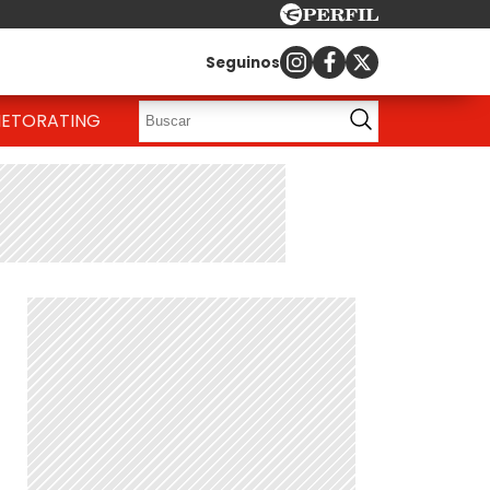
Seguinos
IETO
RATING