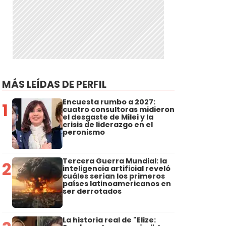
MÁS LEÍDAS DE PERFIL
Encuesta rumbo a 2027:
1
cuatro consultoras midieron
el desgaste de Milei y la
crisis de liderazgo en el
peronismo
Tercera Guerra Mundial: la
2
inteligencia artificial reveló
cuáles serían los primeros
países latinoamericanos en
ser derrotados
La historia real de "Elize: