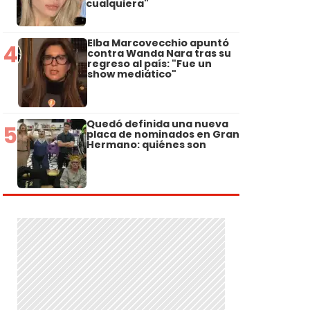
cualquiera"
Elba Marcovecchio apuntó
4
contra Wanda Nara tras su
regreso al país: "Fue un
show mediático"
Quedó definida una nueva
5
placa de nominados en Gran
Hermano: quiénes son