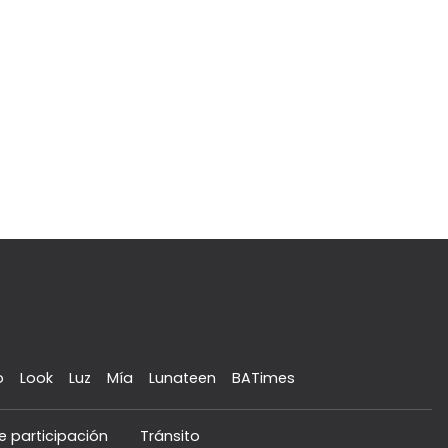
o
Look
Luz
Mía
Lunateen
BATimes
e participación
Tránsito