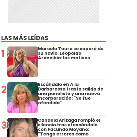
LAS MÁS LEÍDAS
Marcela Tauro se separó de
1
su novio, Leopoldo
Arancibia: los motivos
Escándalo en A la
2
Barbarossa tras la salida de
una panelista y una nueva
incorporación: "Se fue
ofendida"
Candela Arizaga rompió el
3
silencio tras el escándalo
con Facundo Moyano:
"Tengo errores como