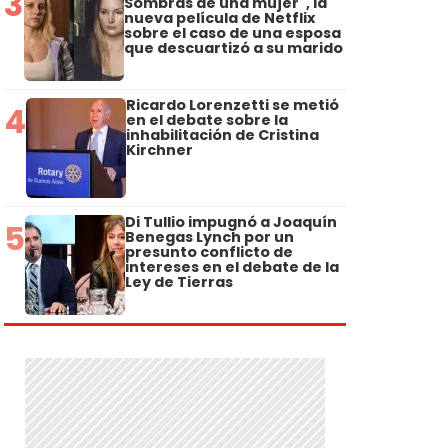
3
Sombras de una mujer", la
nueva película de Netflix
sobre el caso de una esposa
que descuartizó a su marido
Ricardo Lorenzetti se metió
4
en el debate sobre la
inhabilitación de Cristina
Kirchner
Di Tullio impugnó a Joaquín
5
Benegas Lynch por un
presunto conflicto de
intereses en el debate de la
Ley de Tierras