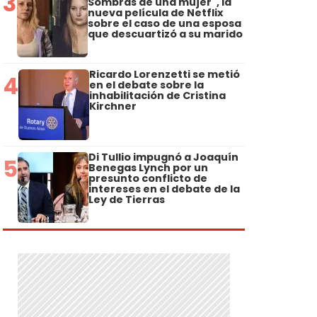
3
Sombras de una mujer", la
nueva película de Netflix
sobre el caso de una esposa
que descuartizó a su marido
Ricardo Lorenzetti se metió
4
en el debate sobre la
inhabilitación de Cristina
Kirchner
Di Tullio impugnó a Joaquín
5
Benegas Lynch por un
presunto conflicto de
intereses en el debate de la
Ley de Tierras