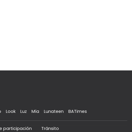
o
Look
Luz
Mía
Lunateen
BATimes
e participación
Tránsito