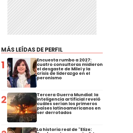
MÁS LEÍDAS DE PERFIL
Encuesta rumbo a 2027:
1
cuatro consultoras midieron
el desgaste de Milei y la
crisis de liderazgo en el
peronismo
Tercera Guerra Mundial: la
2
inteligencia artificial reveló
cuáles serían los primeros
países latinoamericanos en
ser derrotados
La historia real de "Elize: