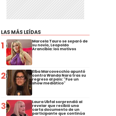
LAS MÁS LEÍDAS
Marcela Tauro se separó de
1
su novio, Leopoldo
Arancibia: los motivos
Elba Marcovecchio apuntó
2
contra Wanda Nara tras su
regreso al país: "Fue un
show mediático"
Laura Ubfal sorprendió al
3
revelar que recibió una
carta documento de un
participante que continúa