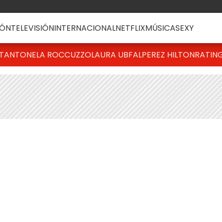
ÓN
TELEVISIÓN
INTERNACIONAL
NETFLIX
MÚSICA
SEXY
T
ANTONELA ROCCUZZO
LAURA UBFAL
PEREZ HILTON
RATIN