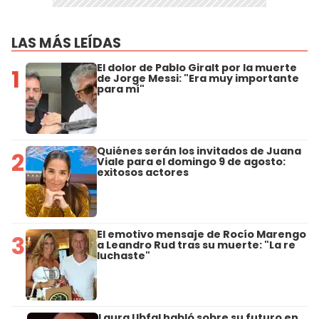
LAS MÁS LEÍDAS
El dolor de Pablo Giralt por la muerte
1
de Jorge Messi: "Era muy importante
para mí"
Quiénes serán los invitados de Juana
2
Viale para el domingo 9 de agosto:
exitosos actores
El emotivo mensaje de Rocío Marengo
3
a Leandro Rud tras su muerte: "La re
luchaste"
Laura Ubfal habló sobre su futuro en